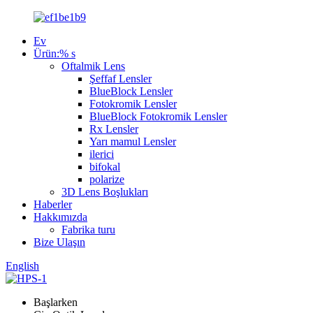
Ev
Ürün:% s
Oftalmik Lens
Şeffaf Lensler
BlueBlock Lensler
Fotokromik Lensler
BlueBlock Fotokromik Lensler
Rx Lensler
Yarı mamul Lensler
ilerici
bifokal
polarize
3D Lens Boşlukları
Haberler
Hakkımızda
Fabrika turu
Bize Ulaşın
English
Başlarken