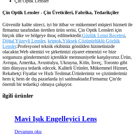
Çin Optik Lensler
Çin Optik Lensler - Çin Üreticileri, Fabrika, Tedarikçiler
Güvenilir kalite süreci, iyi bir itibar ve mükemmel müşteri hizmeti ile
firmamız tarafından üretilen ürün serisi, Çin Optik Lensleri için
birçok ülke ve bölgeye ihraç edilmektedir.
Gözlük Lensi Reçetesi
,
Dijital Yüzeyli Lensler
,
kriptok
,
Yüksek Çözünürlüklü Gözlük
Lensler
.Profesyonel teknik ekibimiz gönülden hizmetinizde
olacaktır.Web sitemizi ve şirketimizi ziyaret etmenizi ve bize
sorgunuzu göndermenizi içtenlikle memnuniyetle karşılıyoruz.Ürün,
Avrupa, Amerika, Avustralya, Ukrayna, Köln, İsveç, Toronto gibi
tüm dünyaya tedarik edecek. Kaliteli Ürünler, Mükemmel Hizmet,
Rekabetçi Fiyatlar ve Hızlı Teslimat.Ürünlerimiz ve çözümlerimiz
hem iç hem de dış pazarlarda iyi satılmaktadır.Firmamız Çin'de
önemli bir tedarikçi olmaya çalışıyor.
ilgili ürünler
Mavi Işık Engelleyici Lens
Devamını oku