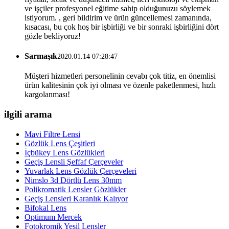
ve işçiler profesyonel eğitime sahip olduğunuzu söylemek
istiyorum. , geri bildirim ve ürün güncellemesi zamanında,
kısacası, bu çok hoş bir işbirliği ve bir sonraki işbirliğini dört
gözle bekliyoruz!
Sarmaşık
2020.01.14 07:28:47
Müşteri hizmetleri personelinin cevabı çok titiz, en önemlisi
ürün kalitesinin çok iyi olması ve özenle paketlenmesi, hızlı
kargolanması!
ilgili arama
Mavi Filtre Lensi
Gözlük Lens Çeşitleri
İçbükey Lens Gözlükleri
Geçiş Lensli Şeffaf Çerçeveler
Yuvarlak Lens Gözlük Çerçeveleri
Nimslo 3d Dörtlü Lens 30mm
Polikromatik Lensler Gözlükler
Geçiş Lensleri Karanlık Kalıyor
Bifokal Lens
Optimum Mercek
Fotokromik Yeşil Lensler