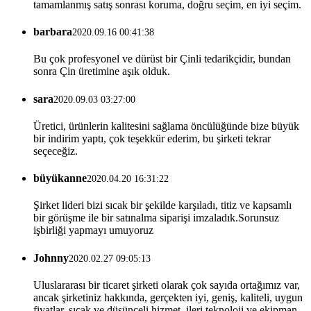
tamamlanmış satış sonrası koruma, doğru seçim, en iyi seçim.
barbara
2020.09.16 00:41:38
Bu çok profesyonel ve dürüst bir Çinli tedarikçidir, bundan
sonra Çin üretimine aşık olduk.
sara
2020.09.03 03:27:00
Üretici, ürünlerin kalitesini sağlama öncülüğünde bize büyük
bir indirim yaptı, çok teşekkür ederim, bu şirketi tekrar
seçeceğiz.
büyükanne
2020.04.20 16:31:22
Şirket lideri bizi sıcak bir şekilde karşıladı, titiz ve kapsamlı
bir görüşme ile bir satınalma siparişi imzaladık.Sorunsuz
işbirliği yapmayı umuyoruz
Johnny
2020.02.27 09:05:13
Uluslararası bir ticaret şirketi olarak çok sayıda ortağımız var,
ancak şirketiniz hakkında, gerçekten iyi, geniş, kaliteli, uygun
fiyatlar, sıcak ve düşünceli hizmet, ileri teknoloji ve ekipman