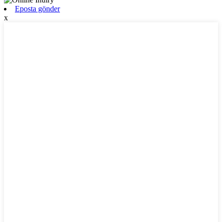
Eposta gönder
x