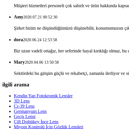
Müşteri hizmetleri personeli çok sabırlı ve ürün hakkında kapsam
Amy
2020.07.21 00:52:30
Şirket bizim ne düşündüğümüzü düşünebilir, konumumuzun çıkarla
dora
2020.06.24 12:53:58
Biz uzun vadeli ortağız, her seferinde hayal kırıklığı olmaz, 
Mary
2020.04.06 13:50:58
Sektördeki bu girişim güçlü ve rekabetçi, zamanla ilerliyor ve s
ilgili arama
Kendin Yap Fotokromik Lensler
3D Lens
Cr-39 Lens
Germanyum Lens
Geçiş Lensi
Çift Dışbükey İnce Lens
Miyopi Kontrolü İçin Gözlük Lensleri