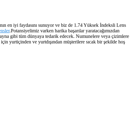
nın en iyi faydasını sunuyor ve biz de 1.74 Yüksek İndeksli Lens
nsler
.Potansiyelimiz varken harika başarılar yaratacağımızdan
krayna gibi tüm dünyaya tedarik edecek. Numunelere veya çizimlere
çin yurtiçinden ve yurtdışından müşterilere sıcak bir şekilde hoş