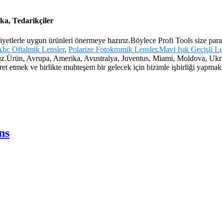
ka, Tedarikçiler
yetlerle uygun ürünleri önermeye hazırız.Böylece Profi Tools size para
bc Oftalmik Lensler
,
Polarize Fotokromik Lensler
,
Mavi Işık Geçişli Le
ıyoruz.Ürün, Avrupa, Amerika, Avustralya, Juventus, Miami, Moldova, U
t etmek ve birlikte muhteşem bir gelecek için bizimle işbirliği yapmak i
ns