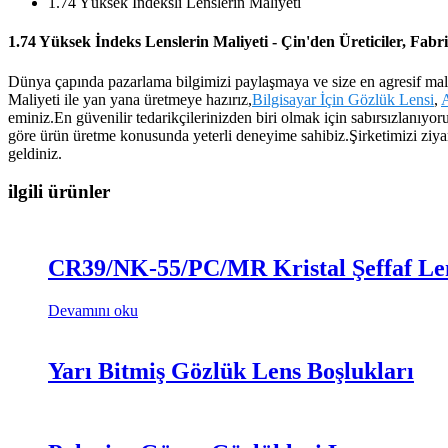
1.74 Yüksek İndeksli Lenslerin Maliyeti
1.74 Yüksek İndeks Lenslerin Maliyeti - Çin'den Üreticiler, Fabri
Dünya çapında pazarlama bilgimizi paylaşmaya ve size en agresif mali
Maliyeti ile yan yana üretmeye hazırız,
Bilgisayar İçin Gözlük Lensi
,
A
eminiz.En güvenilir tedarikçilerinizden biri olmak için sabırsızlan
göre ürün üretme konusunda yeterli deneyime sahibiz.Şirketimizi ziyare
geldiniz.
ilgili ürünler
CR39/NK-55/PC/MR Kristal Şeffaf Le
Devamını oku
Yarı Bitmiş Gözlük Lens Boşlukları