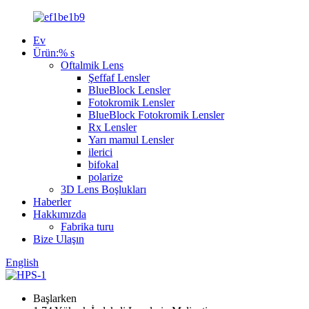
Ev
Ürün:% s
Oftalmik Lens
Şeffaf Lensler
BlueBlock Lensler
Fotokromik Lensler
BlueBlock Fotokromik Lensler
Rx Lensler
Yarı mamul Lensler
ilerici
bifokal
polarize
3D Lens Boşlukları
Haberler
Hakkımızda
Fabrika turu
Bize Ulaşın
English
Başlarken