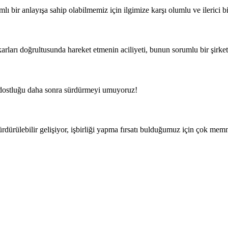
lı bir anlayışa sahip olabilmemiz için ilgimize karşı olumlu ve ilerici b
rı doğrultusunda hareket etmenin aciliyeti, bunun sorumlu bir şirket o
bu dostluğu daha sonra sürdürmeyi umuyoruz!
ürdürülebilir gelişiyor, işbirliği yapma fırsatı bulduğumuz için çok me