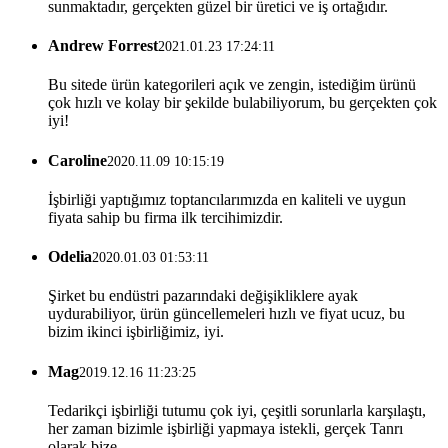
sunmaktadır, gerçekten güzel bir üretici ve iş ortağıdır.
Andrew Forrest
2021.01.23 17:24:11
Bu sitede ürün kategorileri açık ve zengin, istediğim ürünü
çok hızlı ve kolay bir şekilde bulabiliyorum, bu gerçekten çok
iyi!
Caroline
2020.11.09 10:15:19
İşbirliği yaptığımız toptancılarımızda en kaliteli ve uygun
fiyata sahip bu firma ilk tercihimizdir.
Odelia
2020.01.03 01:53:11
Şirket bu endüstri pazarındaki değişikliklere ayak
uydurabiliyor, ürün güncellemeleri hızlı ve fiyat ucuz, bu
bizim ikinci işbirliğimiz, iyi.
Mag
2019.12.16 11:23:25
Tedarikçi işbirliği tutumu çok iyi, çeşitli sorunlarla karşılaştı,
her zaman bizimle işbirliği yapmaya istekli, gerçek Tanrı
olarak bize.