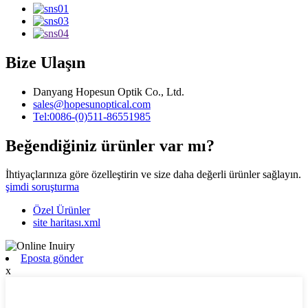
Bize Ulaşın
Danyang Hopesun Optik Co., Ltd.
sales@hopesunoptical.com
Tel:0086-(0)511-86551985
Beğendiğiniz ürünler var mı?
İhtiyaçlarınıza göre özelleştirin ve size daha değerli ürünler sağlayın.
şimdi soruşturma
Özel Ürünler
site haritası.xml
Eposta gönder
x