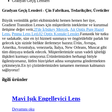
Gradyan Geçiş Lensleri
Gradyan Geçiş Lensleri - Çin Fabrikası, Tedarikçiler, Üreticiler
Büyük verimlilik geliri ekibimizdeki hemen hemen her üye,
Gradient Transition Lenses için müşterilerin isteklerine ve kurumsal
iletişime değer verir,
2f'de İçbükey Mercek
,
Air Optix Pure Hazel
Lens
,
Pmma Lens Led
,
02 Optix Kontakt Lensler
.Fantastik bir tutku
ve sadakatle, size en iyi hizmeti sunmaya ve öngörülebilir parlak bir
gelecek için sizinle birlikte ilerlemeye hazırız.Ürün, Avrupa,
Amerika, Avustralya, venezuela, İtalya, New Orleans, Muscat gibi
tüm dünyaya tedarik edecek. Müşterilerimizle uzun vadeli işbirliği
ilişkileri kurmayı umuyoruz.Ürünlerimizden herhangi biriyle
ilgileniyorsanız, lütfen bize/şirket adına soruşturma göndermekten
çekinmeyin.En iyi çözümlerimizden tamamen memnun kalmanızı
sağlıyoruz!
ilgili ürünler
Mavi Işık Engelleyici Lens
Devamını oku