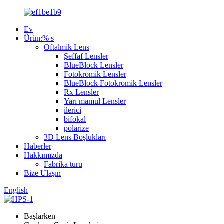
Ev
Ürün:% s
Oftalmik Lens
Şeffaf Lensler
BlueBlock Lensler
Fotokromik Lensler
BlueBlock Fotokromik Lensler
Rx Lensler
Yarı mamul Lensler
ilerici
bifokal
polarize
3D Lens Boşlukları
Haberler
Hakkımızda
Fabrika turu
Bize Ulaşın
English
Başlarken