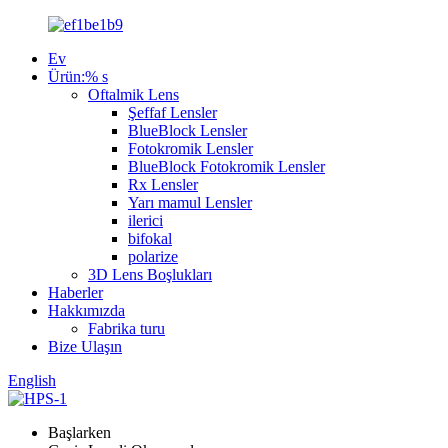
Ev
Ürün:% s
Oftalmik Lens
Şeffaf Lensler
BlueBlock Lensler
Fotokromik Lensler
BlueBlock Fotokromik Lensler
Rx Lensler
Yarı mamul Lensler
ilerici
bifokal
polarize
3D Lens Boşlukları
Haberler
Hakkımızda
Fabrika turu
Bize Ulaşın
English
Başlarken