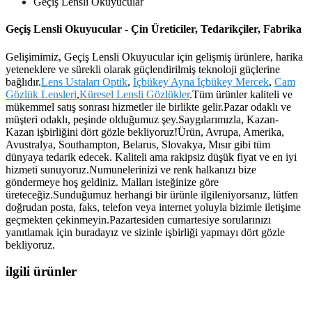
Geçiş Lensli Okuyucular
Geçiş Lensli Okuyucular - Çin Üreticiler, Tedarikçiler, Fabrika
Gelişimimiz, Geçiş Lensli Okuyucular için gelişmiş ürünlere, harika
yeteneklere ve sürekli olarak güçlendirilmiş teknoloji güçlerine
bağlıdır.
Lens Ustaları Optik
,
İçbükey Ayna İçbükey Mercek
,
Cam
Gözlük Lensleri
,
Küresel Lensli Gözlükler
.Tüm ürünler kaliteli ve
mükemmel satış sonrası hizmetler ile birlikte gelir.Pazar odaklı ve
müşteri odaklı, peşinde olduğumuz şey.Saygılarımızla, Kazan-
Kazan işbirliğini dört gözle bekliyoruz!Ürün, Avrupa, Amerika,
Avustralya, Southampton, Belarus, Slovakya, Mısır gibi tüm
dünyaya tedarik edecek. Kaliteli ama rakipsiz düşük fiyat ve en iyi
hizmeti sunuyoruz.Numunelerinizi ve renk halkanızı bize
göndermeye hoş geldiniz. Malları isteğinize göre
üreteceğiz.Sunduğumuz herhangi bir ürünle ilgileniyorsanız, lütfen
doğrudan posta, faks, telefon veya internet yoluyla bizimle iletişime
geçmekten çekinmeyin.Pazartesiden cumartesiye sorularınızı
yanıtlamak için buradayız ve sizinle işbirliği yapmayı dört gözle
bekliyoruz.
ilgili ürünler