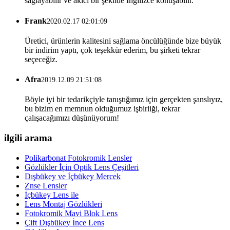
sağlayabilir ve akıcı bir şekilde İngilizce konuşabilir.
Frank
2020.02.17 02:01:09
Üretici, ürünlerin kalitesini sağlama öncülüğünde bize büyük
bir indirim yaptı, çok teşekkür ederim, bu şirketi tekrar
seçeceğiz.
Afra
2019.12.09 21:51:08
Böyle iyi bir tedarikçiyle tanıştığımız için gerçekten şanslıyız,
bu bizim en memnun olduğumuz işbirliği, tekrar
çalışacağımızı düşünüyorum!
ilgili arama
Polikarbonat Fotokromik Lensler
Gözlükler İçin Optik Lens Çeşitleri
Dışbükey ve İçbükey Mercek
Znse Lensler
İçbükey Lens ile
Lens Montaj Gözlükleri
Fotokromik Mavi Blok Lens
Çift Dışbükey İnce Lens