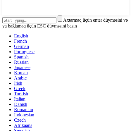
Axtarmaq üçün enter düyməsini və
ya bağlamaq üçün ESC düyməsini basın
English
French
German
Portuguese
Spanish
Russian
Japanese
Korean
Arabic
Irish
Greek
Turkish
Italian
Danish
Romanian
Indonesian
Czech
Afrikaans
Swedish