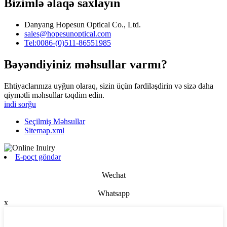
Bizimlə əlaqə saxlayın
Danyang Hopesun Optical Co., Ltd.
sales@hopesunoptical.com
Tel:0086-(0)511-86551985
Bəyəndiyiniz məhsullar varmı?
Ehtiyaclarınıza uyğun olaraq, sizin üçün fərdiləşdirin və sizə daha
qiymətli məhsullar təqdim edin.
indi sorğu
Seçilmiş Məhsullar
Sitemap.xml
E-poçt göndər
Wechat
Whatsapp
x