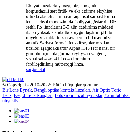
Ehtiyat linzalarla yanaşı, biz, həmçinin
korpusdaxili sərt örtük və əks etdirmə əleyhinə
örtüklə əlaqəli ən müasir rəqəmsal sərbəst forma
lens istehsal mərkəzini də fəaliyyət göstəririk.Biz
səthli Rx linzalarını 3-5 gün çatdırılma müddəti
ilə ən yüksək standartlara uyğunlaşdırırıq.Bütün
obyektiv tələblərinizə cavab verə biləcəyimizə
əminik.Sərbəst formalı lens dizaynlarımızdan
bəziləri aşağıdakılardır.Alpha H45 Hər hansı bir
görüntü üçün əla görmə keyfiyyəti və geniş
vizual sahələr təklif edən Premium
fərdiləşdirilmiş mütərəqqi linza...
sorğu
detal
© Copyright - 2010-2022: Bütün hüquqlar qorunur.
Bir Lens Eynək
,
Rəngli optika kontakt linzaları
,
Air Optix Toric
Lens
,
Keçid Lens Rəngləri
,
Fotoxrom linzalı eynəklər
,
Yarımfabrikat
obyektiv
,