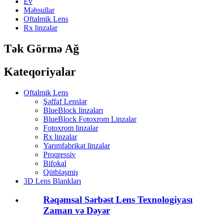
Ev
Məhsullar
Oftalmik Lens
Rx linzalar
Tək Görmə Ağ
Kateqoriyalar
Oftalmik Lens
Şəffaf Lenslər
BlueBlock linzaları
BlueBlock Fotoxrom Linzalar
Fotoxrom linzalar
Rx linzalar
Yarımfabrikat linzalar
Proqressiv
Bifokal
Qütbləşmiş
3D Lens Blankları
Rəqəmsal Sərbəst Lens Texnologiyası
Zaman və Dəyər