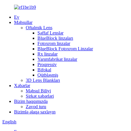
Ev
Məhsullar
Oftalmik Lens
Şəffaf Lenslər
BlueBlock linzaları
Fotoxrom linzalar
BlueBlock Fotoxrom Linzalar
Rx linzalar
Yarımfabrikat linzalar
Proqressiv
Bifokal
Qütbləşmiş
3D Lens Blankları
Xəbərlər
Məhsul Biliyi
Şirkət xəbərləri
Bizim haqqımızda
Zavod turu
Bizimlə əlaqə saxlayın
English