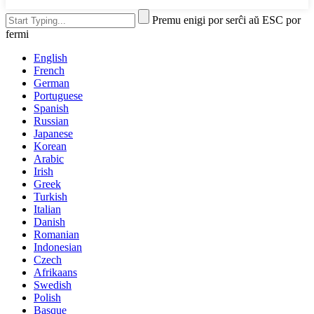
Premu enigi por serĉi aŭ ESC por
fermi
English
French
German
Portuguese
Spanish
Russian
Japanese
Korean
Arabic
Irish
Greek
Turkish
Italian
Danish
Romanian
Indonesian
Czech
Afrikaans
Swedish
Polish
Basque