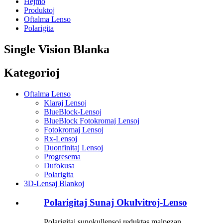
Hejmo
Produktoj
Oftalma Lenso
Polarigita
Single Vision Blanka
Kategorioj
Oftalma Lenso
Klaraj Lensoj
BlueBlock-Lensoj
BlueBlock Fotokromaj Lensoj
Fotokromaj Lensoj
Rx-Lensoj
Duonfinitaj Lensoj
Progresema
Dufokusa
Polarigita
3D-Lensaj Blankoj
Polarigitaj Sunaj Okulvitroj-Lenso
Polarigitaj sunokullensoj reduktas malpezan