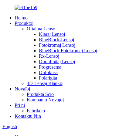
Hejmo
Produktoj
Oftalma Lenso
Klaraj Lensoj
BlueBlock-Lensoj
Fotokromaj Lensoj
BlueBlock Fotokromaj Lensoj
Rx-Lensoj
Duonfinitaj Lensoj
Progresema
Dufokusa
Polarigita
3D-Lensaj Blankoj
Novaĵoj
Produkta Scio
Kompanio Novaĵoj
Pri ni
Fabrikejo
Kontaktu Nin
English