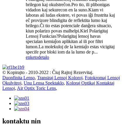
brilegon kaj okulstreĉon.Pro tio, ili plibonigas
vidadon kaj sekurecon en la suno.Kiam vi
laboras aŭ ludas ekstere, vi povas iĝi frustrita kaj
eĉ provizore blindigita de reflektita lumo kaj
brilego.Ĉi tio estas potenciale danĝera situacio,
kiun polarizo povas malhelpi.Kiel Polarigitaj
Lensoj Funkcias?Polarigitaj lensoj havas
specialan kemiaĵon aplikitan al ili por filtri
lumon.La molekuloj de la kemiaĵo estas vicigitaj
specife por bloki iom da la lumo de p...
enketo
detalo
© Kopirajto - 2010-2022 : Ĉiuj Rajtoj Rezervitaj.
Duonfinita Lenso
,
Transiraj Lensoj Koloroj
,
Fotokromaj Lensoj
Okulvitroj
,
Unu Lensa Spektaklo
,
Koloraj Optikaj Kontaktaj
Lensoj
,
Air Optix Toric Lens
,
kontaktu nin