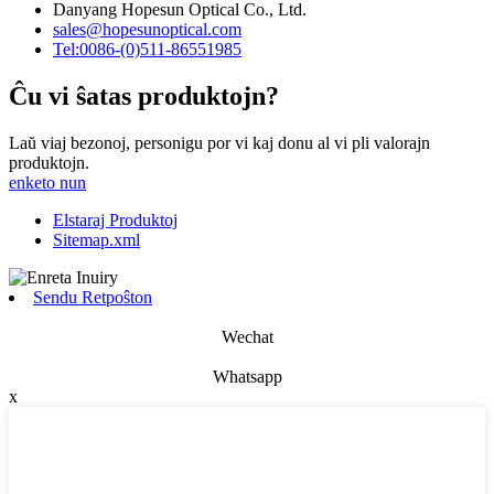
Danyang Hopesun Optical Co., Ltd.
sales@hopesunoptical.com
Tel:0086-(0)511-86551985
Ĉu vi ŝatas produktojn?
Laŭ viaj bezonoj, personigu por vi kaj donu al vi pli valorajn
produktojn.
enketo nun
Elstaraj Produktoj
Sitemap.xml
Sendu Retpoŝton
Wechat
Whatsapp
x