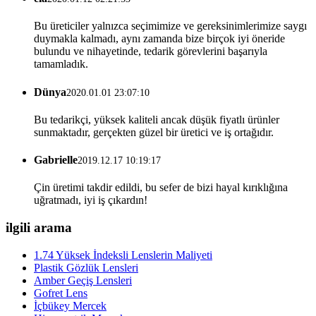
Bu üreticiler yalnızca seçimimize ve gereksinimlerimize saygı
duymakla kalmadı, aynı zamanda bize birçok iyi öneride
bulundu ve nihayetinde, tedarik görevlerini başarıyla
tamamladık.
Dünya
2020.01.01 23:07:10
Bu tedarikçi, yüksek kaliteli ancak düşük fiyatlı ürünler
sunmaktadır, gerçekten güzel bir üretici ve iş ortağıdır.
Gabrielle
2019.12.17 10:19:17
Çin üretimi takdir edildi, bu sefer de bizi hayal kırıklığına
uğratmadı, iyi iş çıkardın!
ilgili arama
1.74 Yüksek İndeksli Lenslerin Maliyeti
Plastik Gözlük Lensleri
Amber Geçiş Lensleri
Gofret Lens
İçbükey Mercek