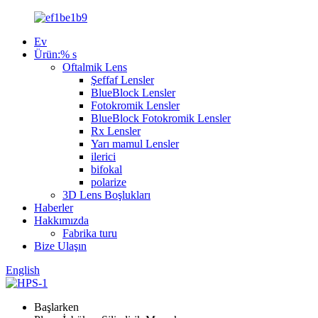
Ev
Ürün:% s
Oftalmik Lens
Şeffaf Lensler
BlueBlock Lensler
Fotokromik Lensler
BlueBlock Fotokromik Lensler
Rx Lensler
Yarı mamul Lensler
ilerici
bifokal
polarize
3D Lens Boşlukları
Haberler
Hakkımızda
Fabrika turu
Bize Ulaşın
English
Başlarken