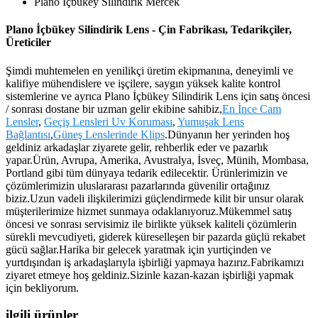
Plano İçbükey Silindirik Mercek
Plano İçbükey Silindirik Lens - Çin Fabrikası, Tedarikçiler,
Üreticiler
Şimdi muhtemelen en yenilikçi üretim ekipmanına, deneyimli ve
kalifiye mühendislere ve işçilere, saygın yüksek kalite kontrol
sistemlerine ve ayrıca Plano İçbükey Silindirik Lens için satış öncesi
/ sonrası dostane bir uzman gelir ekibine sahibiz,
En İnce Cam
Lensler
,
Geçiş Lensleri Uv Koruması
,
Yumuşak Lens
Bağlantısı
,
Güneş Lenslerinde Klips
.Dünyanın her yerinden hoş
geldiniz arkadaşlar ziyarete gelir, rehberlik eder ve pazarlık
yapar.Ürün, Avrupa, Amerika, Avustralya, İsveç, Münih, Mombasa,
Portland gibi tüm dünyaya tedarik edilecektir. Ürünlerimizin ve
çözümlerimizin uluslararası pazarlarında güvenilir ortağınız
biziz.Uzun vadeli ilişkilerimizi güçlendirmede kilit bir unsur olarak
müşterilerimize hizmet sunmaya odaklanıyoruz.Mükemmel satış
öncesi ve sonrası servisimiz ile birlikte yüksek kaliteli çözümlerin
sürekli mevcudiyeti, giderek küreselleşen bir pazarda güçlü rekabet
gücü sağlar.Harika bir gelecek yaratmak için yurtiçinden ve
yurtdışından iş arkadaşlarıyla işbirliği yapmaya hazırız.Fabrikamızı
ziyaret etmeye hoş geldiniz.Sizinle kazan-kazan işbirliği yapmak
için bekliyorum.
ilgili ürünler