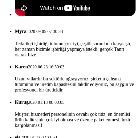
Myra
2020.09.05 07:30:33
Tedarikçi işbirliği tutumu çok iyi, çeşitli sorunlarla karşılaştı,
her zaman bizimle işbirliği yapmaya istekli, gerçek Tanrı
olarak bize.
Karen
2020.06.23 16:50:03
Uzun yıllardır bu sektörle uğraşıyoruz, şirketin çalışma
tutumunu ve üretim kapasitesini takdir ediyoruz, bu saygın ve
profesyonel bir üreticidir.
Kuruş
2020.01.13 08:00:05
Müşteri hizmetleri personelinin cevabı çok titiz, en önemlisi
ürün kalitesinin çok iyi olması ve özenle paketlenmesi, hızlı
kargolanması!
ela
2020.01.12 02:21:53