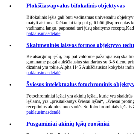
Plokščias/apvalus bifokalinis objektyvas
Bifokalinis lęšis gali būti vadinamas universaliu objekty
matyti atstumą.Tačiau tai taip pat gali būti jūsų receptas 
vadinama langu, paprastai turi jūsų skaitymo receptą.Kada
paklausimas
detalė
Skaitmeninės laisvos formos objektyvo techno
Be atsarginių lęšių, taip pat valdome pažangiausią skaitm
gaminame pagal aukščiausius standartus su 3-5 dienų pris
dizainai yra tokie.Alpha H45 Aukščiausios kokybės indivi
paklausimas
detalė
Šviesus intelektualus fotochrominis objekty
Fotochrominiai lęšiai yra akinių lęšiai, kurie yra skaidrū
lęšiams, yra „prisitaikantys šviesai lęšiai“, „šviesai proti
receptinius akinius nuo saulės.Su fotochrominiais lęšiais ž
paklausimas
detalė
Pusgaminiai akinių lęšių ruošiniai