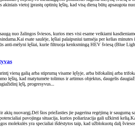
 akiniais vietoj įprastų optinių lęšių, kad visą dieną būtų apsaugota nu
psaugą nuo žalingos šviesos, kurios mes visi esame veikiami kasdieniame
sindama.Kai esate saulėje, lęšiai palaipsniui tamsėja per kelias minute
s anti-mėlyni lęšiai, kurie filtruoja kenksmingą HEV šviesą (Blue Light)
tyvas
rintį vieną galią arba stiprumą visame lęšyje, arba bifokalinį arba trifo
iprumo lęšių, kad matytumėte tolimus ir artimus objektus, daugelis daugiaži
ugiažidinį lęšį, progresyvus...
 ir akių nuovargį.Dėl šios priežasties jie pagerina regėjimą ir saugumą sa
otencialiai pavojinga situacija, kurios poliarizacija gali užkirsti kelią.Kai
s molekulės yra specialiai išdėstytos taip, kad užblokuotų dalį šviesos 