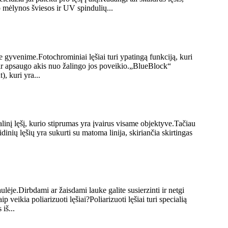
o mėlynos šviesos ir UV spindulių...
 gyvenime.Fotochrominiai lęšiai turi ypatingą funkciją, kuri
s ir apsaugo akis nuo žalingo jos poveikio.„BlueBlock“
, kuri yra...
kalinį lęšį, kurio stiprumas yra įvairus visame objektyve.Tačiau
dinių lęšių yra sukurti su matoma linija, skiriančia skirtingas
ulėje.Dirbdami ar žaisdami lauke galite susierzinti ir netgi
p veikia poliarizuoti lęšiai?Poliarizuoti lęšiai turi specialią
iš...