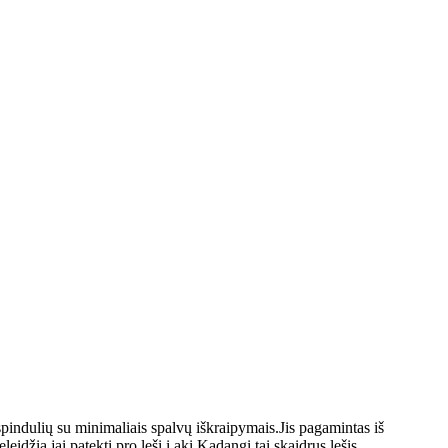
pindulių su minimaliais spalvų iškraipymais.Jis pagamintas iš
idžia jai patekti pro lęšį į akį.Kadangi tai skaidrus lęšis,