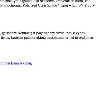
ošiniai yra pagaminti su tiksliomis kreivėmis ir storiu, kad
k Photochromic Polarized Clear Single Vision ● S/F SV 1.50 ●
gerindami kontrastą ir pagerindami vizualines savybes, jų
a tiems, kuriems patinka akinių nešiojimas, net jei jų regėjimas
miniai lęšiai Akiniai
,