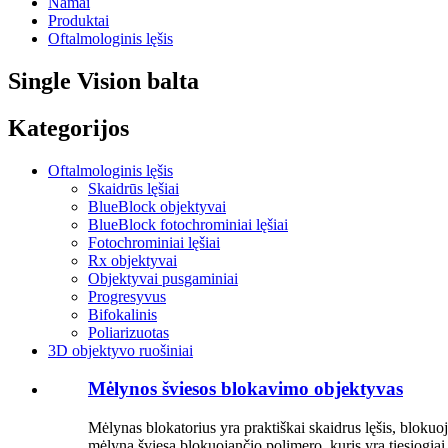
Namai
Produktai
Oftalmologinis lęšis
Single Vision balta
Kategorijos
Oftalmologinis lęšis
Skaidrūs lęšiai
BlueBlock objektyvai
BlueBlock fotochrominiai lęšiai
Fotochrominiai lęšiai
Rx objektyvai
Objektyvai pusgaminiai
Progresyvus
Bifokalinis
Poliarizuotas
3D objektyvo ruošiniai
Mėlynos šviesos blokavimo objektyvas
Mėlynas blokatorius yra praktiškai skaidrus lęšis, bloku
mėlyną šviesą blokuojančio polimero, kuris yra tiesiogiai į