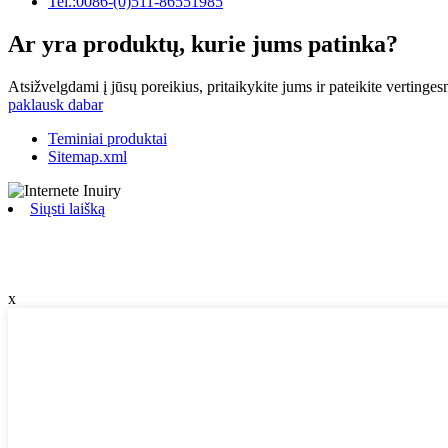
Tel.:0086-(0)511-86551985
Ar yra produktų, kurie jums patinka?
Atsižvelgdami į jūsų poreikius, pritaikykite jums ir pateikite vertinge
paklausk dabar
Teminiai produktai
Sitemap.xml
Siųsti laišką
x