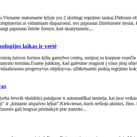
vu.Viename matomame lęšyje yra 2 skirtingi regėjimo laukai.Didesnis obj
kompiuteriui ar vidutiniam diapazonui, nes paprastai žiūrėtumėte tiesiai, 
ngi paprastai žiūrite žemyn, kad skaitytumėte,...
logijos laikas ir vertė
eninių laisvos formos lęšių gamybos centrą, susijusį su korpuse esančia
tatymo terminu.Esame įsitikinę, kad galėsime reaguoti į visus jūsų obj
dualizuotas progresyvus objektyvas, užtikrinantis puikią regėjimo koky
vas
s (arba beveik skaidrūs) patalpose ir automatiškai tamsėja, kai juos veiki
ngi“ ir „kintamo atspalvio lęšiai“.Kiekvienas, kuris nešioja akinius, žino,
monės gali lengvai prisitaikyti prie tranzito...