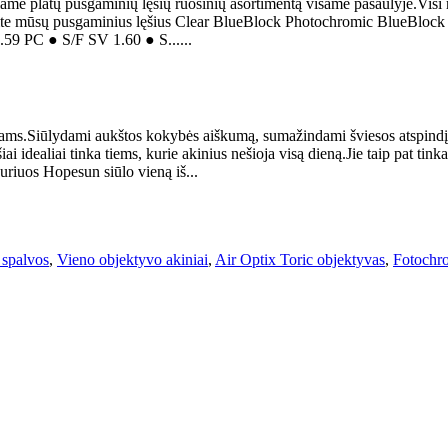
ame platų pusgaminių lęšių ruošinių asortimentą visame pasaulyje.Visi ru
tirkite mūsų pusgaminius lęšius Clear BlueBlock Photochromic BlueBloc
 PC ● S/F SV 1.60 ● S......
iams.Siūlydami aukštos kokybės aiškumą, sumažindami šviesos atspindį, 
ai idealiai tinka tiems, kurie akinius nešioja visą dieną.Jie taip pat tink
kuriuos Hopesun siūlo vieną iš...
 spalvos
,
Vieno objektyvo akiniai
,
Air Optix Toric objektyvas
,
Fotochro