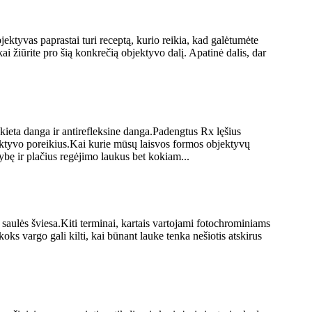
ektyvas paprastai turi receptą, kurio reikia, kad galėtumėte
kai žiūrite pro šią konkrečią objektyvo dalį. Apatinė dalis, dar
 kieta danga ir antirefleksine danga.Padengtus Rx lęšius
ektyvo poreikius.Kai kurie mūsų laisvos formos objektyvų
bę ir plačius regėjimo laukus bet kokiam...
a saulės šviesa.Kiti terminai, kartais vartojami fotochrominiams
 koks vargo gali kilti, kai būnant lauke tenka nešiotis atskirus