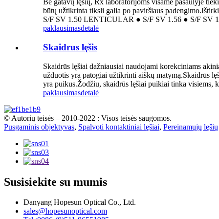
Be gatavų lęšių, Rx laboratorijoms visame pasaulyje tieki
būtų užtikrinta tiksli galia po paviršiaus padengimo.Iš
S/F SV 1.50 LENTICULAR ● S/F SV 1.56 ● S/F SV 1.59
paklausimas
detalė
Skaidrus lęšis
Skaidrūs lęšiai dažniausiai naudojami korekciniams akin
užduotis yra patogiai užtikrinti aiškų matymą.Skaidrūs lęši
yra puikus.Žodžiu, skaidrūs lęšiai puikiai tinka visiems, 
paklausimas
detalė
© Autorių teisės – 2010-2022 : Visos teisės saugomos.
Pusgaminis objektyvas
,
Spalvoti kontaktiniai lęšiai
,
Pereinamųjų lęšių
Susisiekite su mumis
Danyang Hopesun Optical Co., Ltd.
sales@hopesunoptical.com