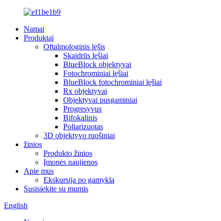
Namai
Produktai
Oftalmologinis lęšis
Skaidrūs lęšiai
BlueBlock objektyvai
Fotochrominiai lęšiai
BlueBlock fotochrominiai lęšiai
Rx objektyvai
Objektyvai pusgaminiai
Progresyvus
Bifokalinis
Poliarizuotas
3D objektyvo ruošiniai
žinios
Produkto žinios
Įmonės naujienos
Apie mus
Ekskursija po gamyklą
Susisiekite su mumis
English