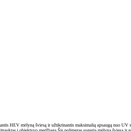
ojantis HEV mėlyną šviesą ir užtikrinantis maksimalią apsaugą nuo UV s
trauktas į objektyvo medžiagą.Šis polimeras sugeria mėlyną šviesą ir nele