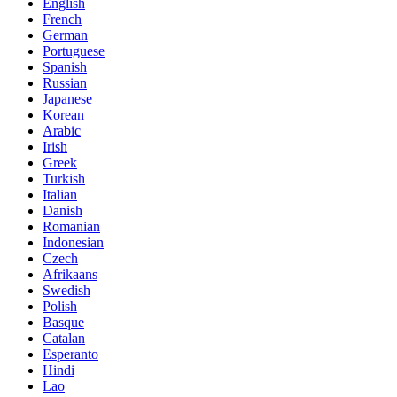
English
French
German
Portuguese
Spanish
Russian
Japanese
Korean
Arabic
Irish
Greek
Turkish
Italian
Danish
Romanian
Indonesian
Czech
Afrikaans
Swedish
Polish
Basque
Catalan
Esperanto
Hindi
Lao