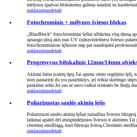
mėlynos spalvos blokatorius galima naudoti su kasdieniais
paklausimas
detalė
Fotochrominis + mėlynos šviesos blokas
„BlueBlock“ fotochrominiai lęšiai užtikrina visą dieną a
apsaugo jūsų akis nuo UV (ultravioletinės) šviesos patam
fotochrominiuose lęšiuose taip pat naudojami profesionalū
paklausimas
detalė
Progresyvus bifokalinis 12mm/14mm objek
Akiniai būna įvairių tipų.Tai apima vieno regėjimo lęšį, tu
nors pastarieji du yra pasirinktys, jei reikia skirtingo st
paskirtas sritis.Jei sau ar savo vaikui renkatės be linijų da
paklausimas
detalė
Poliarizuotas saulės akinių lęšis
Poliarizuoti saulės akinių lęšiai sumažina šviesos blizgesį
laikinai apakti dėl atsispindėjusios šviesos ir akinimo.Tai p
cheminę medžiagą, kuri filtruoja šviesą.Cheminės medžiago
paklausimas
detalė