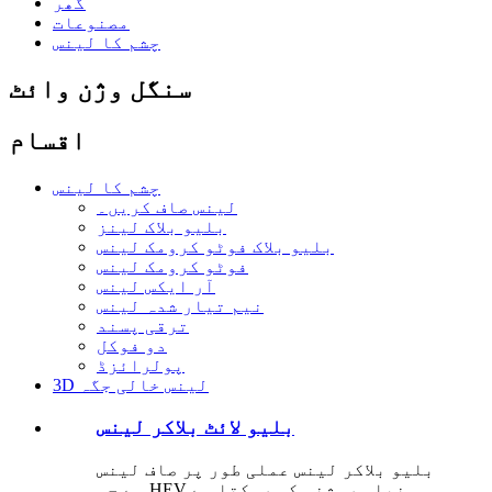
گھر
مصنوعات
چشم کا لینس
سنگل وژن وائٹ
اقسام
چشم کا لینس
لینس صاف کریں۔
بلیو بلاک لینز
بلیو بلاک فوٹو کرومک لینس
فوٹو کرومک لینس
آر ایکس لینس
نیم تیار شدہ لینس
ترقی پسند
دو فوکل
پولرائزڈ
3D لینس خالی جگہ
بلیو لائٹ بلاکر لینس
بلیو بلاکر لینس عملی طور پر صاف لینس
ہے جو HEV نیلی روشنی کو روکتا ہے