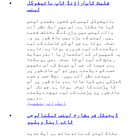
فلیٹ ٹاپ/راؤنڈ ٹاپ بائیفوکل
لینس
بائیفوکل لینس کو کثیر مقصدی لینس
کہا جا سکتا ہے۔اس میں ایک نظر آنے
والے لینس میں وژن کے 2 مختلف شعبے
ہیں۔لینس کے بڑے میں عام طور پر وہ
نسخہ ہوتا ہے جو آپ کو فاصلے کے لیے
دیکھنے کے لیے ضروری ہوتا ہے۔تاہم،
یہ کمپیوٹر کے استعمال یا انٹرمیڈیٹ
رینج کے لیے آپ کا نسخہ بھی ہو سکتا
ہے، جیسا کہ جب آپ عینک کے اس مخصوص
حصے کو دیکھتے ہیں تو آپ عام طور پر
سیدھے نظر آتے ہیں۔ نچلا حصہ، جسے
کھڑکی بھی کہا جاتا ہے، عام طور پر آپ
کا پڑھنے کا نسخہ ہوتا ہے۔چونکہ آپ
عام طور پر پڑھنے کے لیے نیچے دیکھتے
ہیں،...
انکوائری
تفصیل
ڈیجیٹل فریفارم لینس ٹیکنالوجی
ٹائم اینڈ ویلیو
سٹاک لینز کے ساتھ ساتھ ہم ایک جدید