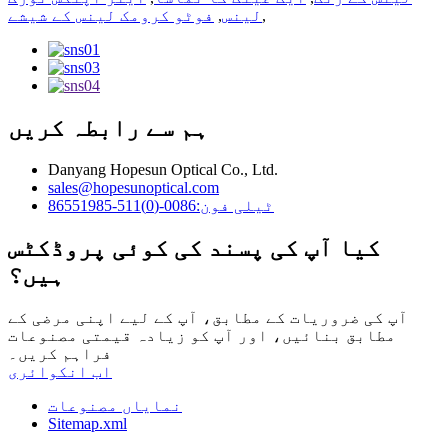
,
لینس
,
فوٹو کرومک لینس کے شیشے
ہم سے رابطہ کریں
Danyang Hopesun Optical Co., Ltd.
sales@hopesunoptical.com
ٹیلی فون:0086-(0)511-86551985
کیا آپ کی پسند کی کوئی پروڈکٹس
ہیں؟
آپ کی ضروریات کے مطابق، آپ کے لیے اپنی مرضی کے
مطابق بنائیں، اور آپ کو زیادہ قیمتی مصنوعات
فراہم کریں۔
اب انکوائری
نمایاں مصنوعات
Sitemap.xml