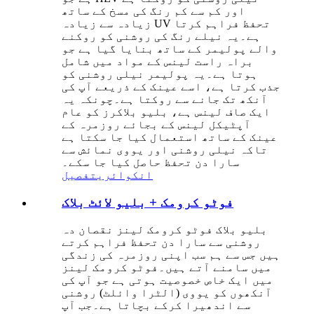
اور کم سے کم رنگ کی مسخ کے ساتھ
زیادہ سے زیادہ UV تحفظ فراہم کرتا
ہے۔یہ نیلے رنگ کی روشنی کو روکنے
والے پولیمر کے ساتھ بنایا گیا ہے جو
براہ راست لینس کے مواد میں شامل
ہوتا ہے۔یہ پولیمر نیلی روشنی کو
جذب کرتا ہے، اسے عینک کے ذریعے آپ کی
آنکھ تک جانے سے روکتا ہے۔چونکہ یہ
ایک صاف لینس ہے، بلیو بلاکرز کو عام
آپٹیکل لینس کے بجائے روزمرہ کے
عینک کے ساتھ استعمال کیا جا سکتا ہے
تاکہ نیلی روشنی اور یووی نمائش سے
سارا دن تحفظ حاصل کیا جا سکے۔
انکوائری
تفصیل
فوٹو کرومک + بلیو لائٹ بلاک
بلیو بلاک فوٹو کرومک لینز نقصان دہ
روشنی سے سارا دن تحفظ فراہم کرتے
ہیں جس سے ہم سب اپنی روزمرہ کی زندگی
میں سامنے آتے ہیں۔فوٹو کرومک لینز
میں ایک خاص خصوصیت ہوتی ہے جو آپ کی
آنکھوں کو یووی (الٹرا وائلٹ) روشنی
سے اندھیرا کرکے بچاتا ہے۔جب آپ