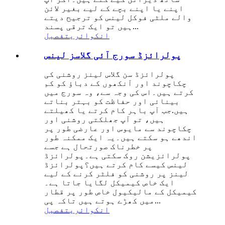
اپنے یا اپنے بچے کے لیے بغیر لائن
والے ملٹی فوکل لینس کو ترجیح دیتے
ہیں تو ایک ترقی پسند...
انکوائری
تفصیل
پولرائزڈ سورج آئی گلاسز لینس
پولرائزڈ سن گلاس لینز روشنی کی
چکاچوند اور آنکھوں کے دباؤ کو کم
کرتے ہیں۔اس کی وجہ سے، وہ سورج میں
بینائی اور حفاظت کو بہتر بناتے
ہیں.جب آپ باہر کام کرتے یا کھیلتے
ہیں، تو آپ جھلکتی روشنی اور
چکاچوند سے مایوس اور عارضی طور پر
اندھے ہو سکتے ہیں۔یہ ایک ممکنہ طور
پر خطرناک صورتحال ہے جسے
پولرائزیشن روک سکتی ہے۔پولرائزڈ
لینس کیسے کام کرتے ہیں؟پولرائزڈ
لینز پر روشنی کو فلٹر کرنے کے لیے
ایک خاص کیمیکل لگایا جاتا ہے۔
کیمیکل کے مالیکیول خاص طور پر قطار
میں کھڑے ہوتے ہیں تاکہ پی...
انکوائری
تفصیل