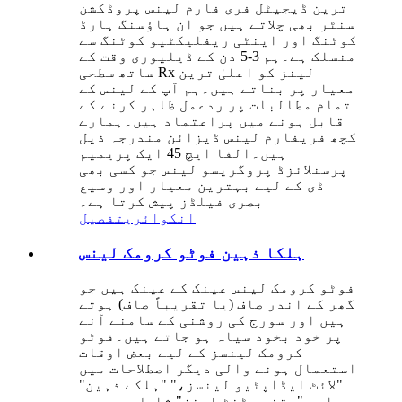
ترین ڈیجیٹل فری فارم لینس پروڈکشن
سنٹر بھی چلاتے ہیں جو ان ہاؤسنگ ہارڈ
کوٹنگ اور اینٹی ریفلیکٹیو کوٹنگ سے
منسلک ہے۔ہم 3-5 دن کے ڈیلیوری وقت کے
ساتھ سطحی Rx لینز کو اعلیٰ ترین
معیار پر بناتے ہیں۔ہم آپ کے لینس کے
تمام مطالبات پر ردعمل ظاہر کرنے کے
قابل ہونے میں پراعتماد ہیں۔ہمارے
کچھ فریفارم لینس ڈیزائن مندرجہ ذیل
ہیں۔الفا ایچ 45 ایک پریمیم
پرسنلائزڈ پروگریسو لینس جو کسی بھی
ڈی کے لیے بہترین معیار اور وسیع
بصری فیلڈز پیش کرتا ہے۔
انکوائری
تفصیل
ہلکا ذہین فوٹو کرومک لینس
فوٹو کرومک لینس عینک کے عینک ہیں جو
گھر کے اندر صاف (یا تقریباً صاف) ہوتے
ہیں اور سورج کی روشنی کے سامنے آنے
پر خود بخود سیاہ ہو جاتے ہیں۔فوٹو
کرومک لینسز کے لیے بعض اوقات
استعمال ہونے والی دیگر اصطلاحات میں
"لائٹ ایڈاپٹیو لینسز،" "ہلکے ذہین"
اور "متغیر ٹنٹ لینز" شامل ہیں۔جو