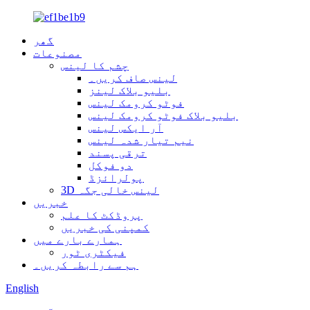
گھر
مصنوعات
چشم کا لینس
لینس صاف کریں۔
بلیو بلاک لینز
فوٹو کرومک لینس
بلیو بلاک فوٹو کرومک لینس
آر ایکس لینس
نیم تیار شدہ لینس
ترقی پسند
دو فوکل
پولرائزڈ
3D لینس خالی جگہ
خبریں
پروڈکٹ کا علم
کمپنی کی خبریں
ہمارے بارے میں
فیکٹری ٹور
ہم سے رابطہ کریں۔
English