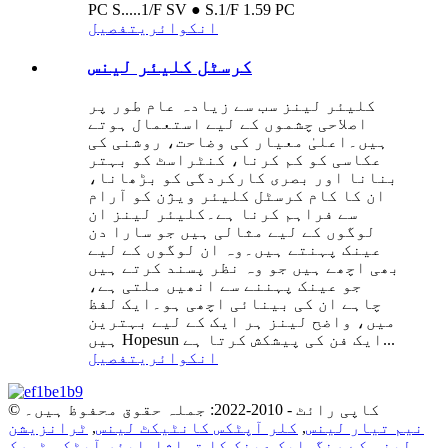
PC S.....1/F SV ● S.1/F 1.59 PC
انکوائری
تفصیل
کرسٹل کلیئر لینس
کلیئر لینز سب سے زیادہ عام طور پر
اصلاحی چشموں کے لیے استعمال ہوتے
ہیں۔اعلیٰ معیار کی وضاحت، روشنی کی
عکاسی کو کم کرنا، کنٹراسٹ کو بہتر
بنانا اور بصری کارکردگی کو بڑھانا،
ان کا کام کرسٹل کلیئر ویژن کو آرام
سے فراہم کرنا ہے۔کلیئر لینز ان
لوگوں کے لیے مثالی ہیں جو سارا دن
عینک پہنتے ہیں۔وہ ان لوگوں کے لیے
بھی اچھے ہیں جو وہ نظر پسند کرتے ہیں
جو عینک پہننے سے انھیں ملتی ہے،
چاہے ان کی بینائی اچھی ہو۔ایک لفظ
میں، واضح لینز ہر ایک کے لیے بہترین
ہیں Hopesun ایک فن کی پیشکش کرتا ہے...
انکوائری
تفصیل
© کاپی رائٹ - 2010-2022: جملہ حقوق محفوظ ہیں۔
نیم تیار لینس
,
کلر آپٹکس کانٹیکٹ لینس
,
ٹرانزیشن
لینس کے رنگ
,
ایک عینک کا تماشا
,
ایئر آپٹکس ٹورک