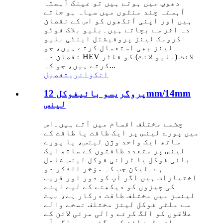
دھوپ میں ہوتے ہیں تو عینک آہستہ
آہستہ چند منٹوں میں سیاہ ہو جاتے
ہیں اور اپنی آنکھوں کو اس کے نقصان
دہ اثر سے بچاتے ہیں۔بلیو بلاک فوٹو
کرومک لینز پروفیشنل اینٹی بلیو
لینز بھی استعمال کرتے ہیں، جو
نقصان دہ HEV لائٹ (بلیو لائٹ) کو فلٹر
کرتے ہیں، جو کہ...
انکوائری
تفصیل
پروگریسو بائیفوکل 12mm/14mm
لینس
چشمے مختلف اقسام میں آتے ہیں۔اس
میں پورے لینس پر ایک طاقت یا طاقت کے
ساتھ ایک واحد وژن لینس، یا پورے
لینس پر متعدد طاقتوں کے ساتھ ایک
بائی فوکل یا ٹرائی فوکل لینس شامل
ہے۔لیکن جب کہ مؤخر الذکر دو
اختیارات ہیں اگر آپ کو دور اور قریب
کی چیزوں کو دیکھنے کے لیے اپنے
لینسز میں مختلف طاقت درکار ہے، بہت
سے ملٹی فوکل لینز مختلف نسخے والے
علاقوں کو الگ کرنے والی مرئی لائن کے
ساتھ ڈیزائن کیے گئے ہیں۔اگر آپ