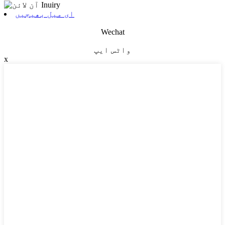
ای میل بھیجیں
Wechat
واٹس ایپ
x