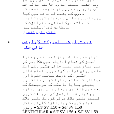
بھی چشمہ پہنتا ہے وہ جانتا ہے کہ جب
آپ باہر ہوتے ہیں تو علیحدہ نسخے کے
دھوپ کے چشمے لے جانے میں کیا
پریشانی ہو سکتی ہے۔فوٹو کرومک لینز
کے ساتھ لوگ آسانی سے ٹرانزٹ کے
مطابق ڈھال سکتے ہیں...
انکوائری
تفصیل
نیم تیار شدہ اسپیکٹیکل لینس
خالی جگہ
تیار شدہ سٹاک لینز کے ساتھ ہم دنیا
بھر کی Rx لیبز کو تمام انڈیکس میں
نیم تیار شدہ لینس خالی جگہوں کی ایک
جامع رینج فراہم کرتے ہیں۔تمام خالی
جگہوں کو درست منحنی خطوط اور
موٹائی کے ساتھ بنایا گیا ہے تاکہ یہ
یقینی بنایا جا سکے کہ سرفیسنگ کے
بعد عین طاقتیں پیدا ہوتی ہیں۔ہمارے
نیم تیار شدہ لینسز کو دریافت کریں
کلیئر بلیو بلاک فوٹو کرومک بلیو بلاک
فوٹو کرومک پولرائزڈ کلیئر سنگل
ویژن ● S/F SV 1.50 ● S/F SV 1.50
LENTICULAR ● S/F SV 1.56 ● S/F SV 1.59