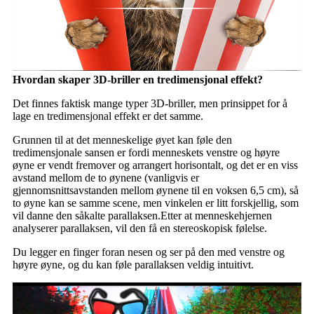
Hvordan skaper 3D-briller en tredimensjonal effekt?
Det finnes faktisk mange typer 3D-briller, men prinsippet for å
lage en tredimensjonal effekt er det samme.
Grunnen til at det menneskelige øyet kan føle den
tredimensjonale sansen er fordi menneskets venstre og høyre
øyne er vendt fremover og arrangert horisontalt, og det er en viss
avstand mellom de to øynene (vanligvis er
gjennomsnittsavstanden mellom øynene til en voksen 6,5 cm), så
to øyne kan se samme scene, men vinkelen er litt forskjellig, som
vil danne den såkalte parallaksen.Etter at menneskehjernen
analyserer parallaksen, vil den få en stereoskopisk følelse.
Du legger en finger foran nesen og ser på den med venstre og
høyre øyne, og du kan føle parallaksen veldig intuitivt.