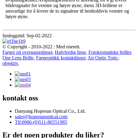
bildesignaler for venstre og høyre øyne, mens 3D-brillene er
ansvarlige for å levere de to signalene til henholdsvis venstre og
høyre øyne.
Innleggstid: Sep-02-2022
© Copyright - 2010-2022 : Med enerett.
Farger på overgangslinser
,
Halvferdig linse
,
Fotokromatiske briller
,
One Lens Brille
,
Fargeoptikk kontaktlinser
,
Air Optix Toric-
objektiv
,
kontakt oss
Danyang Hopesun Optical Co., Ltd.
sales@hopesunoptical.com
Tlf:0086-(0)511-86551985
Er det noen produkter du liker?