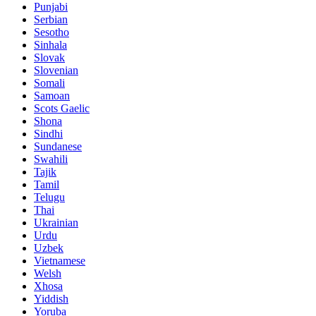
Punjabi
Serbian
Sesotho
Sinhala
Slovak
Slovenian
Somali
Samoan
Scots Gaelic
Shona
Sindhi
Sundanese
Swahili
Tajik
Tamil
Telugu
Thai
Ukrainian
Urdu
Uzbek
Vietnamese
Welsh
Xhosa
Yiddish
Yoruba