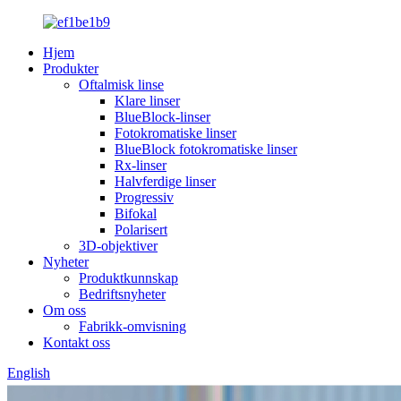
Hjem
Produkter
Oftalmisk linse
Klare linser
BlueBlock-linser
Fotokromatiske linser
BlueBlock fotokromatiske linser
Rx-linser
Halvferdige linser
Progressiv
Bifokal
Polarisert
3D-objektiver
Nyheter
Produktkunnskap
Bedriftsnyheter
Om oss
Fabrikk-omvisning
Kontakt oss
English