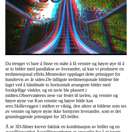
Da trenger vi bare å finne en måte å få venstre og høyre øye til å
se to bilder med parallakse av hverandre, så kan vi produsere en
tredimensjonal effekt.Mennesker oppdaget dette prinsippet for
hundrevis av år siden.De tidligste tredimensjonale bildene ble
laget ved å håndmale to horisontalt arrangerte bilder med
forskjellige vinkler, og en tavle ble plassert i
midten.Observatørens nese var festet til tavlen, og venstre og
høyre øyne var Kun venstre og høyre bilde kan
sees.Skilleveggen i midten er viktig, den sikrer at bildene som ses
av venstre og høyre øyne ikke forstyrrer hverandre, som er det
grunnleggende prinsippet for 3D-briller.
Å se 3D-filmer krever faktisk en kombinasjon av briller og en
avspillingsenhet.Avspillingsenheten er ansvarlig for å gi toveis