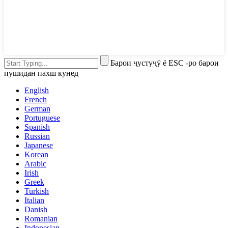
Барои ҷустуҷӯ ё ESC -ро барои
пӯшидан пахш кунед
English
French
German
Portuguese
Spanish
Russian
Japanese
Korean
Arabic
Irish
Greek
Turkish
Italian
Danish
Romanian
Indonesian