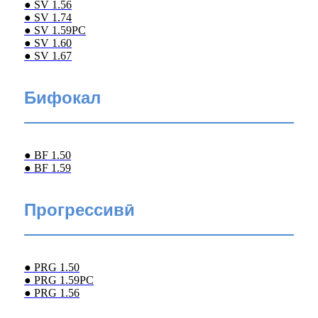
● SV 1.56
● SV 1.74
● SV 1.59PC
● SV 1.60
● SV 1.67
Бифокал
● BF 1.50
● BF 1.59
Прогрессивӣ
● PRG 1.50
● PRG 1.59PC
● PRG 1.56