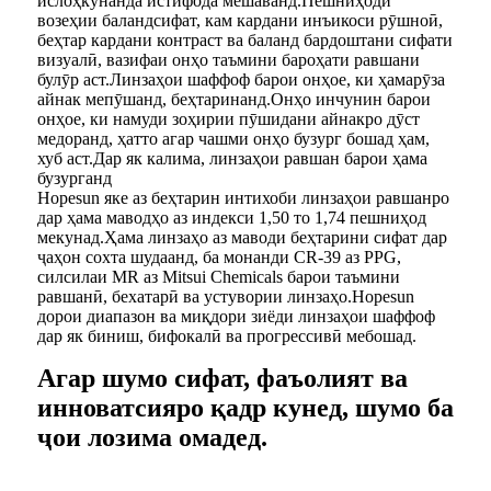
ислоҳкунанда истифода мешаванд.Пешниҳоди
возеҳии баландсифат, кам кардани инъикоси рӯшноӣ,
беҳтар кардани контраст ва баланд бардоштани сифати
визуалӣ, вазифаи онҳо таъмини бароҳати равшани
булӯр аст.Линзаҳои шаффоф барои онҳое, ки ҳамарӯза
айнак мепӯшанд, беҳтаринанд.Онҳо инчунин барои
онҳое, ки намуди зоҳирии пӯшидани айнакро дӯст
медоранд, ҳатто агар чашми онҳо бузург бошад ҳам,
хуб аст.Дар як калима, линзаҳои равшан барои ҳама
бузурганд
Hopesun яке аз беҳтарин интихоби линзаҳои равшанро
дар ҳама маводҳо аз индекси 1,50 то 1,74 пешниҳод
мекунад.Ҳама линзаҳо аз маводи беҳтарини сифат дар
ҷаҳон сохта шудаанд, ба монанди CR-39 аз PPG,
силсилаи MR аз Mitsui Chemicals барои таъмини
равшанӣ, бехатарӣ ва устувории линзаҳо.Hopesun
дорои диапазон ва миқдори зиёди линзаҳои шаффоф
дар як биниш, бифокалӣ ва прогрессивӣ мебошад.
Агар шумо сифат, фаъолият ва
инноватсияро қадр кунед, шумо ба
ҷои лозима омадед.