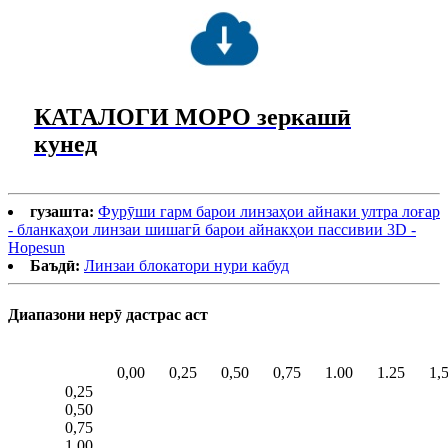
КАТАЛОГИ МОРО зеркашӣ
кунед
гузашта:
Фурӯши гарм барои линзаҳои айнаки ултра лоғар
- бланкаҳои линзаи шишагӣ барои айнакҳои пассивии 3D -
Hopesun
Баъдӣ:
Линзаи блокатори нури кабуд
Диапазони нерӯ дастрас аст
0,00
0,25
0,50
0,75
1.00
1.25
1,
0,25
0,50
0,75
1.00