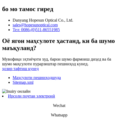
бо мо тамос гиред
Danyang Hopesun Optical Co., Ltd.
sales@hopesunoptical.com
Тел: 0086-(0)511-86551985
Оё ягон маҳсулоте ҳастанд, ки ба шумо
маъқуланд?
Мувофиқи эҳтиёҷоти худ, барои шумо фармоиш диҳед ва ба
шумо маҳсулоти пурарзиштар пешниҳод кунед.
ҳозир тафтиш кунед
Маҳсулоти пешниҳодшуда
Sitemap.xml
Ирсоли почтаи электронӣ
Wechat
Whatsapp