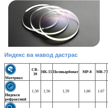
Индекс ва мавод дастрас
CR-
НК-55
Поликарбонат
МР-8
MR-7
39
Материал
1,50
1,56
1,59
1,60
1.67
Индекси
рефрактивӣ