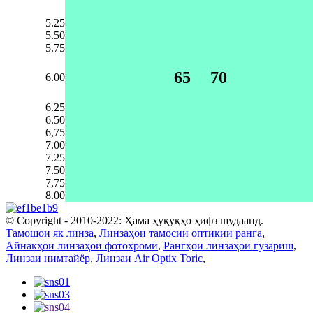
5.25
5.50
5.75
65
70
6.00
6.25
6.50
6,75
7.00
7.25
7.50
7,75
8.00
© Copyright - 2010-2022: Ҳама ҳуқуқҳо ҳифз шудаанд.
Тамошои як линза
,
Линзаҳои тамосии оптикии ранга
,
Айнакҳои линзаҳои фотохромӣ
,
Рангҳои линзаҳои гузариш
,
Линзаи нимтайёр
,
Линзаи Air Optix Toric
,