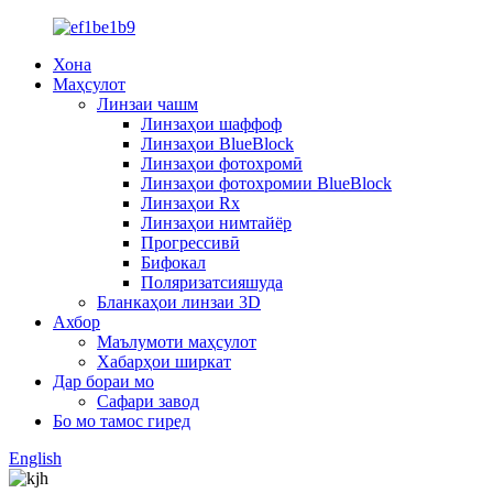
Хона
Маҳсулот
Линзаи чашм
Линзаҳои шаффоф
Линзаҳои BlueBlock
Линзаҳои фотохромӣ
Линзаҳои фотохромии BlueBlock
Линзаҳои Rx
Линзаҳои нимтайёр
Прогрессивӣ
Бифокал
Поляризатсияшуда
Бланкаҳои линзаи 3D
Ахбор
Маълумоти маҳсулот
Хабарҳои ширкат
Дар бораи мо
Сафари завод
Бо мо тамос гиред
English