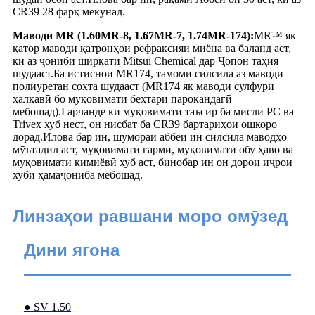
CR39 28 фарқ мекунад.
Маводи MR (1.60MR-8, 1.67MR-7, 1.74MR-174):
MR™ як
қатор маводи қатронҳои рефраксияи миёна ва баланд аст,
ки аз ҷониби ширкати Mitsui Chemical дар Ҷопон таҳия
шудааст.Ба истиснои MR174, тамоми силсила аз маводи
полиуретан сохта шудааст (MR174 як маводи сулфури
ҳалқавӣ бо муқовимати беҳтари парокандагӣ
мебошад).Гарчанде ки муқовимати таъсир ба мисли PC ва
Trivex хуб нест, он нисбат ба CR39 бартариҳои ошкоро
дорад.Илова бар ин, шумораи аббеи ин силсила маводҳо
мӯътадил аст, муқовимати гармӣ, муқовимати обу ҳаво ва
муқовимати кимиёвӣ хуб аст, бинобар ин он дорои иҷрои
хуби ҳамаҷониба мебошад.
Линзаҳои равшани моро омӯзед
Дини ягона
● SV 1.50