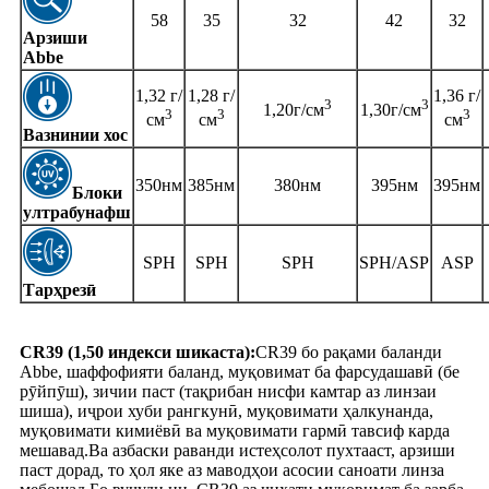
58
35
32
42
32
Арзиши
Abbe
1,32 г/
1,28 г/
1,36 г/
3
3
1,20г/см
1,30г/см
3
3
3
см
см
см
Вазнинии хос
350нм
385нм
380нм
395нм
395нм
Блоки
ултрабунафш
SPH
SPH
SPH
SPH/ASP
ASP
Тарҳрезӣ
CR39 (1,50 индекси шикаста):
CR39 бо рақами баланди
Abbe, шаффофияти баланд, муқовимат ба фарсудашавӣ (бе
рӯйпӯш), зичии паст (тақрибан нисфи камтар аз линзаи
шиша), иҷрои хуби рангкунӣ, муқовимати ҳалкунанда,
муқовимати кимиёвӣ ва муқовимати гармӣ тавсиф карда
мешавад.Ва азбаски раванди истеҳсолот пухтааст, арзиши
паст дорад, то ҳол яке аз маводҳои асосии саноати линза