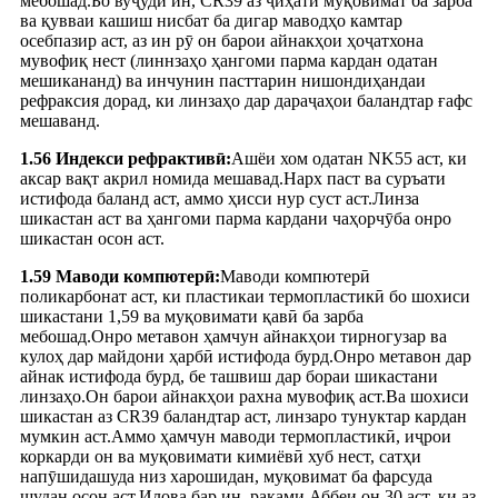
мебошад.Бо вуҷуди ин, CR39 аз ҷиҳати муқовимат ба зарба
ва қувваи кашиш нисбат ба дигар маводҳо камтар
осебпазир аст, аз ин рӯ он барои айнакҳои ҳоҷатхона
мувофиқ нест (линнзаҳо ҳангоми парма кардан одатан
мешикананд) ва инчунин пасттарин нишондиҳандаи
рефраксия дорад, ки линзаҳо дар дараҷаҳои баландтар ғафс
мешаванд.
1.56 Индекси рефрактивӣ:
Ашёи хом одатан NK55 аст, ки
аксар вақт акрил номида мешавад.Нарх паст ва суръати
истифода баланд аст, аммо ҳисси нур суст аст.Линза
шикастан аст ва ҳангоми парма кардани чаҳорчӯба онро
шикастан осон аст.
1.59 Маводи компютерӣ:
Маводи компютерӣ
поликарбонат аст, ки пластикаи термопластикӣ бо шохиси
шикастани 1,59 ва муқовимати қавӣ ба зарба
мебошад.Онро метавон ҳамчун айнакҳои тирногузар ва
кулоҳ дар майдони ҳарбӣ истифода бурд.Онро метавон дар
айнак истифода бурд, бе ташвиш дар бораи шикастани
линзаҳо.Он барои айнакҳои рахна мувофиқ аст.Ва шохиси
шикастан аз CR39 баландтар аст, линзаро тунуктар кардан
мумкин аст.Аммо ҳамчун маводи термопластикӣ, иҷрои
коркарди он ва муқовимати кимиёвӣ хуб нест, сатҳи
напӯшидашуда низ харошидан, муқовимат ба фарсуда
шудан осон аст.Илова бар ин, рақами Аббеи он 30 аст, ки аз