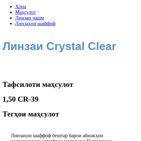
Хона
Маҳсулот
Линзаи чашм
Линзаҳои шаффоф
Линзаи Crystal Clear
Тафсилоти маҳсулот
1,50 CR-39
Тегҳои маҳсулот
Линзаҳои шаффоф бештар барои айнакҳои