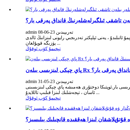
ەن تاشقى ئىلگىرلەشلەرنىڭ قانداق پەرقى بار؟
admin تەرىپىدىن 23-06-08
ئاتىلىدۇ ، يەنى ئېلېكتر تەدرىجىي رايونى لىنزانىڭ ئالدى
يۈزىگە قويۇلغان ...
تېخىمۇ كۆپ ئوقۇڭ
Rx لىنزىسىنىڭ قانداق پەرقى بار؟
admin تەرىپىدىن 23-05-31
ئىرىسى بار.ئوپتىكا دوختۇرى ھەمىشە پاي چېكى لىنزىسىنى
ئاسان ، تېجەشلىك لىنزا قىلىپ تاللايدۇ ...
تېخىمۇ كۆپ ئوقۇڭ
 قۇتۇپلاشقان لىنزا ھەققىدە قانچىلىك بىلىسىز؟