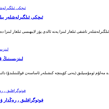
ئىچكى ئىلگىرلەشلەر بىل
ەشلەر تاشقى ئىلغار لىنزا يەنە ئالدى يۈز لايىھىسى ئىلغار لىنزا دەپمۇ 
پاي چېكى لىنزىسى بىلەن 
دە مەلۇم ئومۇمىيلىق (يەنى كۆپىنچە كىشىلەر ئاساسەن قوللىنىلىدۇ) دا
فوتوگرافلىق ، رەڭدار ۋە