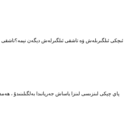
ئىچكى ئىلگىرىلەش ۋە تاشقى ئىلگىرلەش دېگەن نېمە؟تاشقى ئىلگىرل
پاي چېكى لىنزىسى لىنزا ياساش جەريانىدا بەلگىلىنىدۇ ، ھەم