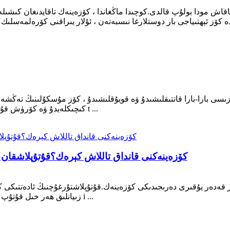
اقاش مودا بولۇپ قالدى.كوچىدا ماڭغاندا ، كۆزەينەك تاقايدىغان كىشىل
ىسى بارا-بارا قاتتىقلىشىدۇ ۋە قويۇقلىشىدۇ ، كۆز مۇسكۇلىنىڭ تەڭشەش 
كىچىكلەيدۇ ۋە كۆرۈش قۇۋۋىتى تۆۋەنلەيدۇ.داۋالاش نۇقتىسىدىن ئېيتقاندا ، كىشىلەر t ...
كۆزەينەكنى قانداق تاللاش كېرەك؟قۇتۇپلاشقان
 قەدەر يۇقىرى دەرىجىدىكى كۆزەينەك.قۇتۇپلاشتۇرغۇچنىڭ ئادەتتىكى كۆز
زىيانلىق ھەر خىل قۇتۇپ نۇرىنى ئۈنۈملۈك توسىدۇ ۋە سۈزەلەيدۇ.قۇتۇپلاشقان نۇر i ...