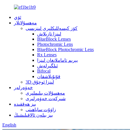
ئۆي
مەھسۇلاتلار
كۆز كېسەللىكلىرى لىنزىسى
لىنزا تازىلاش
BlueBlock Lenses
Photochromic Lens
BlueBlock Photochromic Lens
Rx Lenses
يېرىم تاماملانغان لىنزا
ئىلگىرلەش
Bifocal
قۇتۇپلاشقان
3D لىنزا ئوچۇق
خەۋەرلەر
مەھسۇلات بىلىملىرى
شىركەت خەۋەرلىرى
بىز ھەققىدە
زاۋۇت ساياھىتى
بىز بىلەن ئالاقىلىشىڭ
English