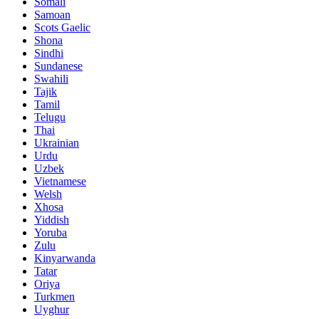
Somali
Samoan
Scots Gaelic
Shona
Sindhi
Sundanese
Swahili
Tajik
Tamil
Telugu
Thai
Ukrainian
Urdu
Uzbek
Vietnamese
Welsh
Xhosa
Yiddish
Yoruba
Zulu
Kinyarwanda
Tatar
Oriya
Turkmen
Uyghur