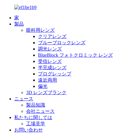
家
製品
眼科用レンズ
クリアレンズ
ブルーブロックレンズ
調光レンズ
BlueBlock フォトクロミック レンズ
受信レンズ
半完成レンズ
プログレッシブ
遠近両用
偏光
3D レンズブランク
ニュース
製品知識
会社ニュース
私たちに関しては
工場見学
お問い合わせ