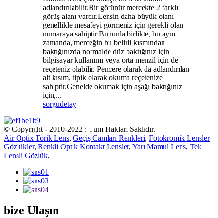
adlandırılabilir.Bir görünür mercekte 2 farklı
görüş alanı vardır.Lensin daha büyük olanı
genellikle mesafeyi görmeniz için gerekli olan
numaraya sahiptir.Bununla birlikte, bu aynı
zamanda, merceğin bu belirli kısmından
baktığınızda normalde düz baktığınız için
bilgisayar kullanımı veya orta menzil için de
reçeteniz olabilir. Pencere olarak da adlandırılan
alt kısım, tipik olarak okuma reçetenize
sahiptir.Genelde okumak için aşağı baktığınız
için,...
sorgu
detay
© Copyright - 2010-2022 : Tüm Hakları Saklıdır.
Air Optix Torik Lens
,
Geçiş Camları Renkleri
,
Fotokromik Lensler
Gözlükler
,
Renkli Optik Kontakt Lensler
,
Yarı Mamul Lens
,
Tek
Lensli Gözlük
,
bize Ulaşın