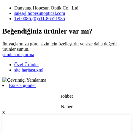
Danyang Hopesun Optik Co., Ltd.
sales@hopesunoptical.com
Tel:0086-(0)511-86551985
Beğendiğiniz ürünler var mı?
İhtiyaçlarınıza göre, sizin için özelleştirin ve size daha değerli
ürünler sunun.
şimdi soruşturma
Özel Ürünler
site haritası.xml
Eposta gönder
sohbet
Naber
x