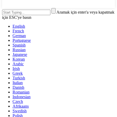
Aramak için enter'a veya kapatmak
için ESC'ye basın
English
French
German
Portuguese
Spanish
Russian
Japanese
Korean
Arabic
Irish
Greek
Turkish
Italian
Danish
Romanian
Indonesian
Czech
Afrikaans
Swedish
Polish