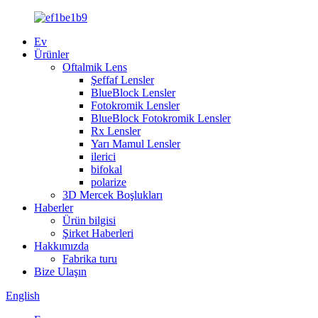
Ev
Ürünler
Oftalmik Lens
Şeffaf Lensler
BlueBlock Lensler
Fotokromik Lensler
BlueBlock Fotokromik Lensler
Rx Lensler
Yarı Mamul Lensler
ilerici
bifokal
polarize
3D Mercek Boşlukları
Haberler
Ürün bilgisi
Şirket Haberleri
Hakkımızda
Fabrika turu
Bize Ulaşın
English