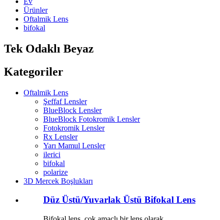
Ev
Ürünler
Oftalmik Lens
bifokal
Tek Odaklı Beyaz
Kategoriler
Oftalmik Lens
Şeffaf Lensler
BlueBlock Lensler
BlueBlock Fotokromik Lensler
Fotokromik Lensler
Rx Lensler
Yarı Mamul Lensler
ilerici
bifokal
polarize
3D Mercek Boşlukları
Düz Üstü/Yuvarlak Üstü Bifokal Lens
Bifokal lens, çok amaçlı bir lens olarak