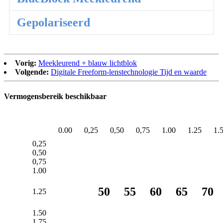
Gepolariseerd
Vorig:
Meekleurend + blauw lichtblok
Volgende:
Digitale Freeform-lenstechnologie Tijd en waarde
Vermogensbereik beschikbaar
0.00
0,25
0,50
0,75
1.00
1.25
1.
0,25
0,50
0,75
1.00
50
55
60
65
70
1.25
1.50
1.75