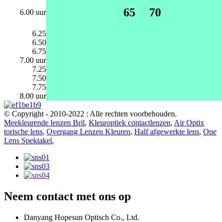
65
70
6.00 uur
6.25
6.50
6.75
7.00 uur
7.25
7.50
7.75
8.00 uur
© Copyright - 2010-2022 : Alle rechten voorbehouden.
Meekleurende lenzen Bril
,
Kleuroptiek contactlenzen
,
Air Optix
torische lens
,
Overgang Lenzen Kleuren
,
Half afgewerkte lens
,
One
Lens Spektakel
,
Neem contact met ons op
Danyang Hopesun Optisch Co., Ltd.