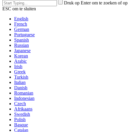
Druk op Enter om te zoeken of op
ESC om te sluiten
English
French
German
Portuguese
Spanish
Russian
Japanese
Korean
Arabic
Irish
Greek
Turkish
Italian
Danish
Romanian
Indonesian
Czech
Afrikaans
Swedish
Polish
Basque
Catalan