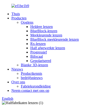
Thuis
Producten
Ooglens
Heldere lenzen
BlueBlock-lenzen
Meekleurende lenzen
BlueBlock meekleurende lenzen
Rx-lenzen
Half afgewerkte lenzen
Progressief
Bifocaal
Gepolariseerd
Blanke 3D-lenzen
Nieuws
Productkennis
bedrijfsnieuws
Over ons
Fabrieksrondleiding
Neem contact met ons op
English