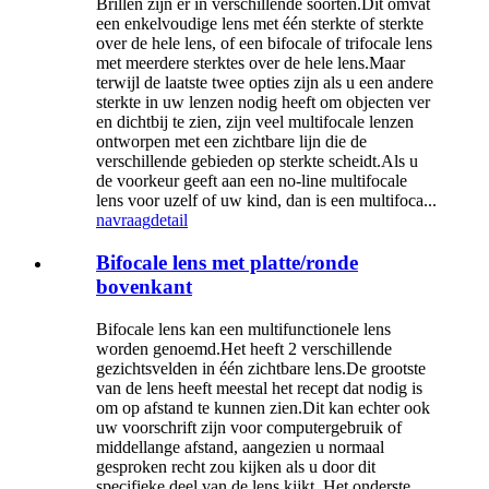
Brillen zijn er in verschillende soorten.Dit omvat
een enkelvoudige lens met één sterkte of sterkte
over de hele lens, of een bifocale of trifocale lens
met meerdere sterktes over de hele lens.Maar
terwijl de laatste twee opties zijn als u een andere
sterkte in uw lenzen nodig heeft om objecten ver
en dichtbij te zien, zijn veel multifocale lenzen
ontworpen met een zichtbare lijn die de
verschillende gebieden op sterkte scheidt.Als u
de voorkeur geeft aan een no-line multifocale
lens voor uzelf of uw kind, dan is een multifoca...
navraag
detail
Bifocale lens met platte/ronde
bovenkant
Bifocale lens kan een multifunctionele lens
worden genoemd.Het heeft 2 verschillende
gezichtsvelden in één zichtbare lens.De grootste
van de lens heeft meestal het recept dat nodig is
om op afstand te kunnen zien.Dit kan echter ook
uw voorschrift zijn voor computergebruik of
middellange afstand, aangezien u normaal
gesproken recht zou kijken als u door dit
specifieke deel van de lens kijkt. Het onderste