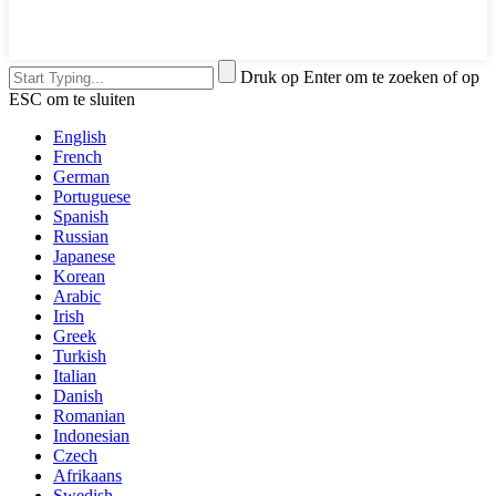
Druk op Enter om te zoeken of op
ESC om te sluiten
English
French
German
Portuguese
Spanish
Russian
Japanese
Korean
Arabic
Irish
Greek
Turkish
Italian
Danish
Romanian
Indonesian
Czech
Afrikaans
Swedish