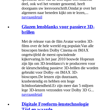
deel, ook wel het venster genoemd, heeft
doorgaans uw leesvoorschrift.Omdat je over het
algemeen naar beneden kijkt om te lezen,...
navraag
detail
Glazen lensblanks voor passieve 3D-
brillen
Met de release van de film Avatar worden 3D-
films over de hele wereld erg populair.Van alle
bioscopen bieden Dolby Cinema en IMAX
ongetwijfeld de meest opwindende
kijkervaring.In het jaar 2010 bouwde Hopesun
zijn lijn om 3D-lensblanco's te produceren voor
de kleurscheiding passieve 3D-brillen die worden
gebruikt voor Dolby- en IMAX 3D-
bioscopen.De lenzen zijn duurzaam,
krasbestendig en hebben een hoge
lichtdoorlatendheid.Er zijn meer dan 5 miljoen
lege 3D-lenzen verzonden voor Dolby 3D G...
navraag
detail
Digitale Freeform-lenstechnologie
Tijd en waarde