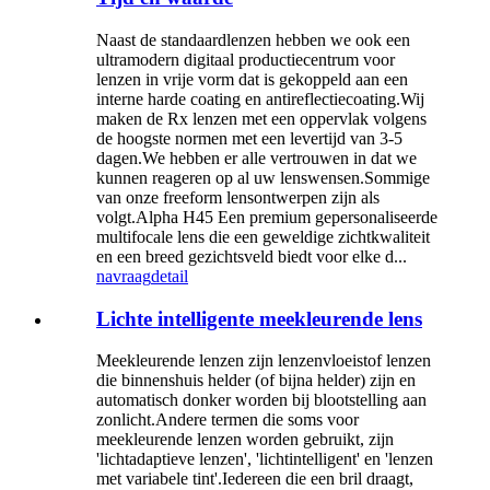
Naast de standaardlenzen hebben we ook een
ultramodern digitaal productiecentrum voor
lenzen in vrije vorm dat is gekoppeld aan een
interne harde coating en antireflectiecoating.Wij
maken de Rx lenzen met een oppervlak volgens
de hoogste normen met een levertijd van 3-5
dagen.We hebben er alle vertrouwen in dat we
kunnen reageren op al uw lenswensen.Sommige
van onze freeform lensontwerpen zijn als
volgt.Alpha H45 Een premium gepersonaliseerde
multifocale lens die een geweldige zichtkwaliteit
en een breed gezichtsveld biedt voor elke d...
navraag
detail
Lichte intelligente meekleurende lens
Meekleurende lenzen zijn lenzenvloeistof lenzen
die binnenshuis helder (of bijna helder) zijn en
automatisch donker worden bij blootstelling aan
zonlicht.Andere termen die soms voor
meekleurende lenzen worden gebruikt, zijn
'lichtadaptieve lenzen', 'lichtintelligent' en 'lenzen
met variabele tint'.Iedereen die een bril draagt,