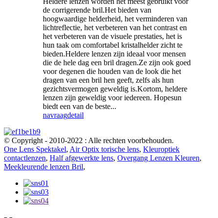
Heldere lenzen worden het meest gebruikt voor
de corrigerende bril.Het bieden van
hoogwaardige helderheid, het verminderen van
lichtreflectie, het verbeteren van het contrast en
het verbeteren van de visuele prestaties, het is
hun taak om comfortabel kristalhelder zicht te
bieden.Heldere lenzen zijn ideaal voor mensen
die de hele dag een bril dragen.Ze zijn ook goed
voor degenen die houden van de look die het
dragen van een bril hen geeft, zelfs als hun
gezichtsvermogen geweldig is.Kortom, heldere
lenzen zijn geweldig voor iedereen. Hopesun
biedt een van de beste...
navraag
detail
© Copyright - 2010-2022 : Alle rechten voorbehouden.
One Lens Spektakel
,
Air Optix torische lens
,
Kleuroptiek
contactlenzen
,
Half afgewerkte lens
,
Overgang Lenzen Kleuren
,
Meekleurende lenzen Bril
,