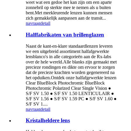
weet wat een gedoe het kan zijn om een ​​aparte
zonnebril op sterkte mee te nemen als u buiten
bent.Met meekleurende lenzen kunnen mensen
zich gemakkelijk aanpassen aan de transit...
navraag
detail
Halffabrikaten van brillenglazen
Naast de kant-en-klare standaardlenzen leveren
we een uitgebreid assortiment halfafgewerkte
lensblanco's in alle categorieën aan de Rx-labs
over de hele wereld.Alle blanks zijn gemaakt met
precieze rondingen en dikte om ervoor te zorgen
dat de precieze krachten worden gegenereerd na
het opduiken.Ontdek onze halfafgewerkte lenzen
Clear BlueBlock Photochromic BlueBlock
Photochromic Polarized Clear Single Vision ●
S/F SV 1.50 ● S/F SV 1.50 LENTICULAIR ●
S/F SV 1.56 ● S/F SV 1.59 PC ● S/F SV 1.60 ●
S/F SV 1....
navraag
detail
Kristalheldere lens