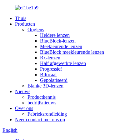
Thuis
Producten
Ooglens
Heldere lenzen
BlueBlock-lenzen
Meekleurende lenzen
BlueBlock meekleurende lenzen
Rx-lenzen
Half afgewerkte lenzen
Progressief
Bifocaal
Gepolariseerd
Blanke 3D-lenzen
Nieuws
Productkennis
bedrijfsnieuws
Over ons
Fabrieksrondleiding
Neem contact met ons op
English