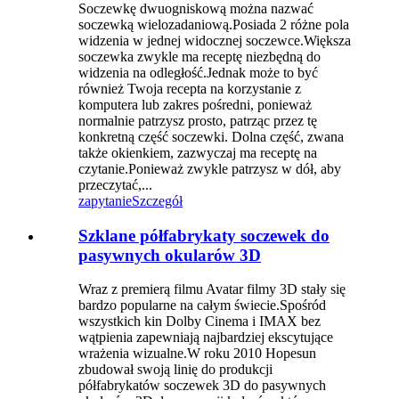
Soczewkę dwuogniskową można nazwać
soczewką wielozadaniową.Posiada 2 różne pola
widzenia w jednej widocznej soczewce.Większa
soczewka zwykle ma receptę niezbędną do
widzenia na odległość.Jednak może to być
również Twoja recepta na korzystanie z
komputera lub zakres pośredni, ponieważ
normalnie patrzysz prosto, patrząc przez tę
konkretną część soczewki. Dolna część, zwana
także okienkiem, zazwyczaj ma receptę na
czytanie.Ponieważ zwykle patrzysz w dół, aby
przeczytać,...
zapytanie
Szczegół
Szklane półfabrykaty soczewek do
pasywnych okularów 3D
Wraz z premierą filmu Avatar filmy 3D stały się
bardzo popularne na całym świecie.Spośród
wszystkich kin Dolby Cinema i IMAX bez
wątpienia zapewniają najbardziej ekscytujące
wrażenia wizualne.W roku 2010 Hopesun
zbudował swoją linię do produkcji
półfabrykatów soczewek 3D do pasywnych