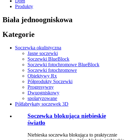
Dom
Produkty
Biała jednoogniskowa
Kategorie
Soczewka okulistyczna
Jasne soczewki
Soczewki BlueBlock
Soczewki fotochromowe BlueBlock
Soczewki fotochromowe
Obiektywy Rx
Półprodukty Soczewki
Progresywny
Dwuogniskowy
spolaryzowane
Półfabrykaty soczewek 3D
Soczewka blokująca niebieskie
światło
Niebieska soczewka blokująca to praktycznie