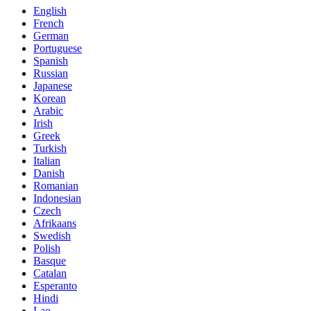
English
French
German
Portuguese
Spanish
Russian
Japanese
Korean
Arabic
Irish
Greek
Turkish
Italian
Danish
Romanian
Indonesian
Czech
Afrikaans
Swedish
Polish
Basque
Catalan
Esperanto
Hindi
Lao