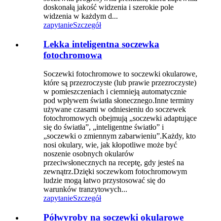
doskonałą jakość widzenia i szerokie pole
widzenia w każdym d...
zapytanie
Szczegół
Lekka inteligentna soczewka
fotochromowa
Soczewki fotochromowe to soczewki okularowe,
które są przezroczyste (lub prawie przezroczyste)
w pomieszczeniach i ciemnieją automatycznie
pod wpływem światła słonecznego.Inne terminy
używane czasami w odniesieniu do soczewek
fotochromowych obejmują „soczewki adaptujące
się do światła”, „inteligentne światło” i
„soczewki o zmiennym zabarwieniu”.Każdy, kto
nosi okulary, wie, jak kłopotliwe może być
noszenie osobnych okularów
przeciwsłonecznych na receptę, gdy jesteś na
zewnątrz.Dzięki soczewkom fotochromowym
ludzie mogą łatwo przystosować się do
warunków tranzytowych...
zapytanie
Szczegół
Półwyroby na soczewki okularowe