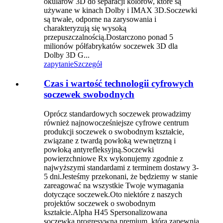
okularów 3D do separacji kolorów, które są
używane w kinach Dolby i IMAX 3D.Soczewki
są trwałe, odporne na zarysowania i
charakteryzują się wysoką
przepuszczalnością.Dostarczono ponad 5
milionów półfabrykatów soczewek 3D dla
Dolby 3D G...
zapytanie
Szczegół
Czas i wartość technologii cyfrowych
soczewek swobodnych
Oprócz standardowych soczewek prowadzimy
również najnowocześniejsze cyfrowe centrum
produkcji soczewek o swobodnym kształcie,
związane z twardą powłoką wewnętrzną i
powłoką antyrefleksyjną.Soczewki
powierzchniowe Rx wykonujemy zgodnie z
najwyższymi standardami z terminem dostawy 3-
5 dni.Jesteśmy przekonani, że będziemy w stanie
zareagować na wszystkie Twoje wymagania
dotyczące soczewek.Oto niektóre z naszych
projektów soczewek o swobodnym
kształcie.Alpha H45 Spersonalizowana
soczewka progresywna premium, która zapewnia