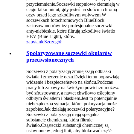
przyciemnienie.Soczewki stopniowo ciemnieją w
ciągu kilku minut, gdy jesteś na słońcu i chronią
oczy przed jego szkodliwym wpływem.W
soczewkach fotochromowych BlueBlock
zastosowano również profesjonalne soczewki
anty-niebieskie, które filtrują szkodliwe światło
HEV (Blue Light), które...
zapytanie
Szczegół
Spolaryzowane soczewki okularów
przeciwsłonecznych
Soczewki z polaryzacją zmniejszają odblaski
światła i zmęczenie oczu.Dzięki temu poprawiają
widzenie i bezpieczeństwo na słońcu.Podczas
pracy lub zabawy na świeżym powietrzu możesz
być sfrustrowany, a nawet chwilowo oślepiony
odbitym światłem i blaskiem.Jest to potencjalnie
niebezpieczna sytuacja, której polaryzacja może
zapobiec.Jak działają soczewki polaryzacyjne?
Soczewki z polaryzacją mają specjalną
substancję chemiczną, która filtruje
światło.Cząsteczki substancji chemicznej są
ustawione w jednej linii, aby blokować część