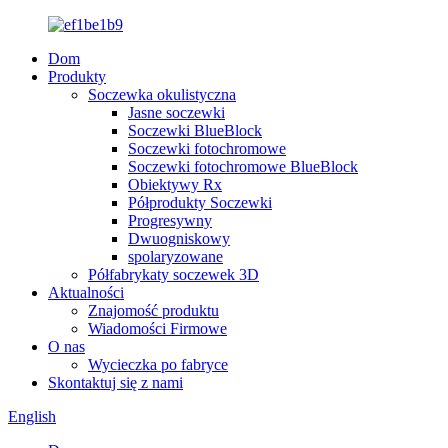
Dom
Produkty
Soczewka okulistyczna
Jasne soczewki
Soczewki BlueBlock
Soczewki fotochromowe
Soczewki fotochromowe BlueBlock
Obiektywy Rx
Półprodukty Soczewki
Progresywny
Dwuogniskowy
spolaryzowane
Półfabrykaty soczewek 3D
Aktualności
Znajomość produktu
Wiadomości Firmowe
O nas
Wycieczka po fabryce
Skontaktuj się z nami
English