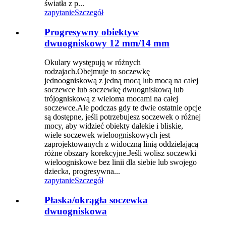
światła z p...
zapytanie
Szczegół
Progresywny obiektyw
dwuogniskowy 12 mm/14 mm
Okulary występują w różnych
rodzajach.Obejmuje to soczewkę
jednoogniskową z jedną mocą lub mocą na całej
soczewce lub soczewkę dwuogniskową lub
trójogniskową z wieloma mocami na całej
soczewce.Ale podczas gdy te dwie ostatnie opcje
są dostępne, jeśli potrzebujesz soczewek o różnej
mocy, aby widzieć obiekty dalekie i bliskie,
wiele soczewek wieloogniskowych jest
zaprojektowanych z widoczną linią oddzielającą
różne obszary korekcyjne.Jeśli wolisz soczewki
wieloogniskowe bez linii dla siebie lub swojego
dziecka, progresywna...
zapytanie
Szczegół
Płaska/okrągła soczewka
dwuogniskowa