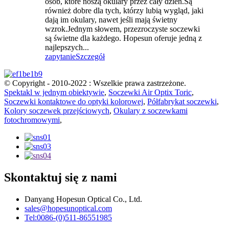
osób, które noszą okulary przez cały dzień.Są
również dobre dla tych, którzy lubią wygląd, jaki
dają im okulary, nawet jeśli mają świetny
wzrok.Jednym słowem, przezroczyste soczewki
są świetne dla każdego. Hopesun oferuje jedną z
najlepszych...
zapytanie
Szczegół
© Copyright - 2010-2022 : Wszelkie prawa zastrzeżone.
Spektakl w jednym obiektywie
,
Soczewki Air Optix Toric
,
Soczewki kontaktowe do optyki kolorowej
,
Półfabrykat soczewki
,
Kolory soczewek przejściowych
,
Okulary z soczewkami
fotochromowymi
,
Skontaktuj się z nami
Danyang Hopesun Optical Co., Ltd.
sales@hopesunoptical.com
Tel:0086-(0)511-86551985