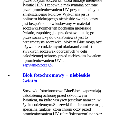
przezroczysta soczewka, która blokuje niebieskie
światło HEV i zapewnia maksymalną ochronę
przed promieniowaniem UV przy minimalnym
zniekształceniu kolorów.Wykonana jest z
polimeru blokującego niebieskie światło, który
jest bezpośrednio wbudowany w materiał
soczewki.Polimer ten pochłania niebieskie
światło, zapobiegając przedostawaniu się go
przez soczewkę do oka.Ponieważ jest to
przezroczysta soczewka, blokery Blue mogą być
używane z codziennymi okularami zamiast
zwykłych soczewek optycznych w celu
całodziennej ochrony przed niebieskim światłem
i promieniowaniem UV...
zapytanie
Szczegół
Blok fotochromowy + niebieskie
światło
Soczewki fotochromowe BlueBlock zapewniają
całodzienną ochronę przed szkodliwym
światłem, na które wszyscy jesteśmy narażeni w
życiu codziennym.Soczewki fotochromowe mają
specjalną funkcję, która chroni oczy przed
promieniowaniem UV (ultrafioletowym) poprzez