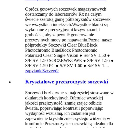
Oprócz gotowych soczewek magazynowych
dostarczamy do laboratoriów Rx na całym
świecie szeroką gamę półfabrykatów soczewek
we wszystkich indeksach.Wszystkie blanki są
wykonane z precyzyjnymi krzywiznami i
grubością, aby zapewnić generowanie
precyzyjnych mocy po napawaniu.Poznaj nasze
półprodukty Soczewki Clear BlueBlock
Photochromic BlueBlock Photochromic
Polarized Clear Single Vision ● S/F SV 1.50 ●
S/F SV 1.50 SOCZEWKOWE ● S/F SV 1.56 ●
S/F SV 1.59 PC ● S/F SV 1.60 ● S/F SV 1....
zapytanie
Szczegół
Kryształowe przezroczyste soczewki
Soczewki bezbarwne są najczęściej stosowane w
okularach korekcyjnych.Oferując wysokiej
jakości przejrzystość, zmniejszając odbicie
światła, poprawiając kontrast i poprawiając
wydajność wizualną, ich zadaniem jest
zapewnienie krystalicznie czystego widzenia w
komforcie.Przezroczyste soczewki są idealne dla