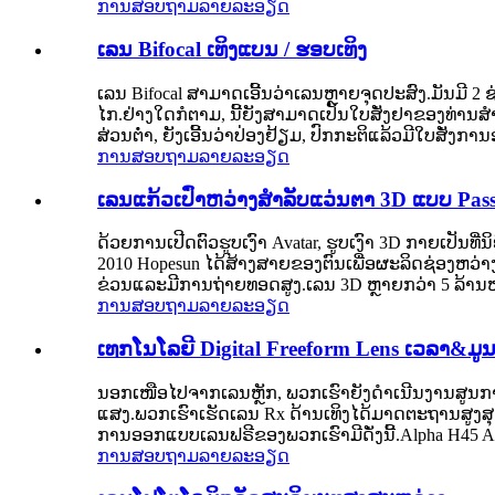
ການສອບຖາມ
ລາຍລະອຽດ
ເລນ Bifocal ເທິງແບນ / ຮອບເທິງ
ເລນ Bifocal ສາມາດເອີ້ນວ່າເລນຫຼາຍຈຸດປະສົງ.ມັນມີ 2 ຊ
ໄກ.ຢ່າງໃດກໍຕາມ, ນີ້ຍັງສາມາດເປັນໃບສັ່ງຢາຂອງທ່ານສ
ສ່ວນຕ່ໍາ, ຍັງເອີ້ນວ່າປ່ອງຢ້ຽມ, ປົກກະຕິແລ້ວມີໃບສັ່ງການ
ການສອບຖາມ
ລາຍລະອຽດ
ເລນແກ້ວເປົ່າຫວ່າງສຳລັບແວ່ນຕາ 3D ແບບ Pass
ດ້ວຍການເປີດຕົວຮູບເງົາ Avatar, ຮູບເງົາ 3D ກາຍເປັນທີ່ນິຍົມກັນ
2010 Hopesun ໄດ້ສ້າງສາຍຂອງຕົນເພື່ອຜະລິດຊ່ອງຫວ່າງ
ຂ່ວນແລະມີການຖ່າຍທອດສູງ.ເລນ 3D ຫຼາຍ​ກວ່າ 5 ລ້ານ​ໜ່ວຍ
ການສອບຖາມ
ລາຍລະອຽດ
ເທກໂນໂລຍີ Digital Freeform Lens ເວລາ&ມູນ
ນອກເໜືອໄປຈາກເລນຫຼັກ, ພວກເຮົາຍັງດຳເນີນງານສູນກ
ແສງ.ພວກເຮົາເຮັດເລນ Rx ດ້ານເທິງໄດ້ມາດຕະຖານສູງສຸດໂດຍໃ
ການອອກແບບເລນຟຣີຂອງພວກເຮົາມີດັ່ງນີ້.Alpha H45 A
ການສອບຖາມ
ລາຍລະອຽດ