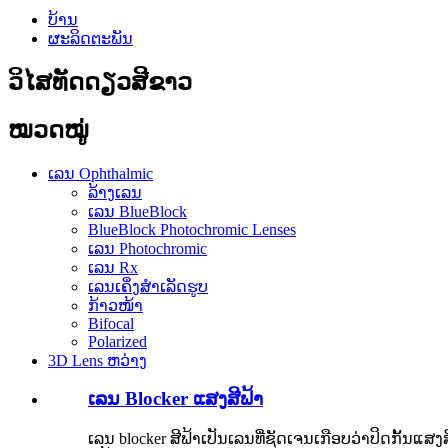
ບ້ານ
ຜະລິດຕະພັນ
ວິໄສທັດດຽວສີຂາວ
ໝວດໝູ່
ເລນ Ophthalmic
ລ້າງເລນ
ເລນ BlueBlock
BlueBlock Photochromic Lenses
ເລນ Photochromic
ເລນ Rx
ເລນເຄິ່ງສຳເລັດຮູບ
ກ້າວໜ້າ
Bifocal
Polarized
3D Lens ຫວ່າງ
ເລນ Blocker ແສງສີຟ້າ
ເລນ blocker ສີຟ້າເປັນເລນທີ່ຊັດເຈນເກືອບວ່າປິດກັ້ນແ