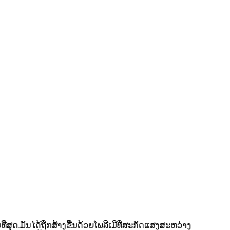
ີ່ສຸດ.ມັນໄດ້ຖືກສ້າງຂື້ນດ້ວຍໂພລີເມີທີ່ສະກັດແສງສະຫວ່າງ