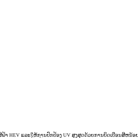
ສງສີຟ້າ HEV ແລະໃຫ້ການປົກປ້ອງ UV ສູງສຸດດ້ວຍການບິດເບືອນສີຫນ້ອຍທ