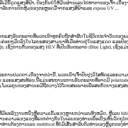
ມີນີ້ດູດແສງສີຟ້າ, ປ້ອງກັນບໍ່ໃຫ້ມັນຜ່ານເລນໄປຫາຕາຂອງເຈົ້າ.ເນື່ອງ
ສໍາລັບການປົກຫຸ້ມຂອງຕະຫຼອດມື້ຈາກແສງສີຟ້າແລະ exposu UV ...
ກແສງອັນຕະລາຍທີ່ພວກເຮົາທຸກຄົນຖືກສໍາຜັດໃນຊີວິດປະຈໍາວັນຂອງພວກເ
.ເລນຄ່ອຍໆມືດລົງໃນໄລຍະສອງສາມນາທີເມື່ອທ່ານຢູ່ໃນແສງແດດ ແລະປ
, ເຊິ່ງການກັ່ນຕອງແສງ HEV ທີ່ເປັນອັນຕະລາຍ (Blue Light), ເຊິ່ງແມ່ນ
ານປວດຕາ.ເນື່ອງຈາກວ່ານີ້, ພວກເຂົາເຈົ້າປັບປຸງວິໄສທັດແລະຄວາມປ
ອນ ແລະແສງສະທ້ອນ.ນີ້ແມ່ນສະຖານະການອັນຕະລາຍທີ່ອາດມີ polarizat
ງແສງ.ໂມເລກຸນຂອງສານເຄມີຖືກວາງໄວ້ໂດຍສະເພາະເພື່ອສະກັດບາງແສງສະ
ພະລັງງານຫນຶ່ງຫຼືຄວາມເຂັ້ມແຂງຫຼາຍກວ່າເລນທັງຫມົດ, ຫຼືເລນ bifocal 
ານຄວາມແຂງແຮງທີ່ແຕກຕ່າງກັນໃນເລນຂອງທ່ານເພື່ອເບິ່ງເຫັນວັດຖຸໄກ
ທ່ານຕ້ອງການເລນ multifocal ທີ່ບໍ່ມີເສັ້ນສໍາລັບຕົວທ່ານເອງຫຼືລູກຂອງທ