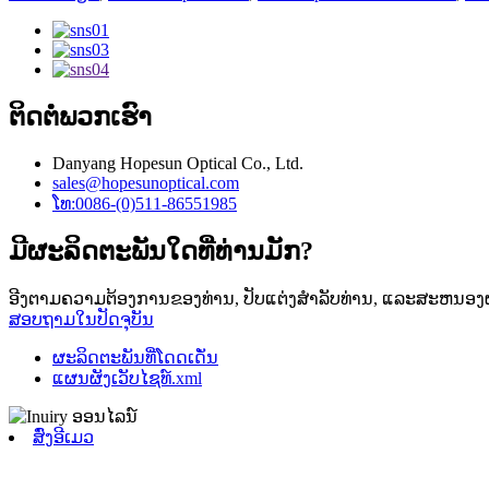
ຕິດ​ຕໍ່​ພວກ​ເຮົາ
Danyang Hopesun Optical Co., Ltd.
sales@hopesunoptical.com
ໂທ:0086-(0)511-86551985
ມີຜະລິດຕະພັນໃດທີ່ທ່ານມັກ?
ອີງຕາມຄວາມຕ້ອງການຂອງທ່ານ, ປັບແຕ່ງສໍາລັບທ່ານ, ແລະສະຫນອງຜະລ
ສອບ​ຖາມ​ໃນ​ປັດ​ຈຸ​ບັນ​
ຜະລິດຕະພັນທີ່ໂດດເດັ່ນ
ແຜນຜັງເວັບໄຊທ໌.xml
ສົ່ງອີເມວ