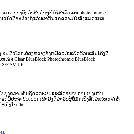
ດດ.ບາງຄັ້ງຄໍາສັບອື່ນໆທີ່ໃຊ້ສໍາລັບເລນ photochromic
າກແນວໃດທີ່ຈະຕ້ອງຖືແວ່ນຕາກັນແດດຕາມໃບສັ່ງແພດແຍກ
ທົ່ວໂລກ.ຊ່ອງຫວ່າງທັງຫມົດແມ່ນເຮັດດ້ວຍເສັ້ນໂຄ້ງທີ່
ເຮົາ Clear BlueBlock Photochromic BlueBlock
S/F SV 1.6...
 ປັບປຸງຄວາມຄົມຊັດແລະເພີ່ມປະສິດທິພາບການເບິ່ງເຫັນ,
ປະຈໍາວັນ.ພວກເຂົາຍັງດີສໍາລັບຜູ້ທີ່ມັກເບິ່ງທີ່ໃສ່ແວ່ນຕາໃຫ້
ຶ່ງໃນ fin ...
es
,