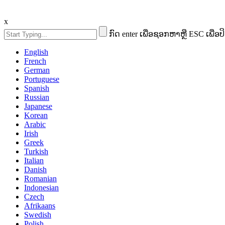
x
ກົດ enter ເພື່ອຊອກຫາຫຼື ESC ເພື່ອປ
English
French
German
Portuguese
Spanish
Russian
Japanese
Korean
Arabic
Irish
Greek
Turkish
Italian
Danish
Romanian
Indonesian
Czech
Afrikaans
Swedish
Polish