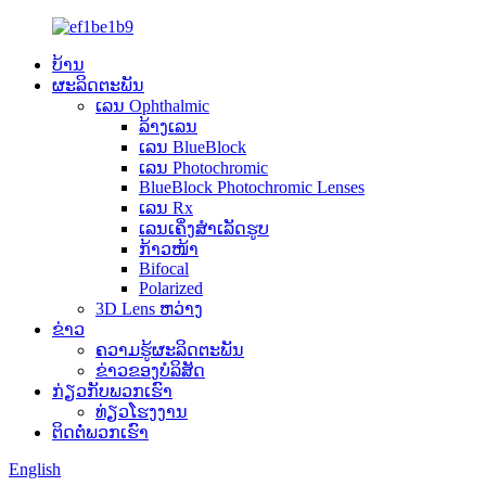
ບ້ານ
ຜະລິດຕະພັນ
ເລນ Ophthalmic
ລ້າງເລນ
ເລນ BlueBlock
ເລນ Photochromic
BlueBlock Photochromic Lenses
ເລນ Rx
ເລນເຄິ່ງສຳເລັດຮູບ
ກ້າວໜ້າ
Bifocal
Polarized
3D Lens ຫວ່າງ
ຂ່າວ
ຄວາມຮູ້ຜະລິດຕະພັນ
ຂ່າວຂອງບໍລິສັດ
ກ່ຽວ​ກັບ​ພວກ​ເຮົາ
ທ່ຽວໂຮງງານ
ຕິດ​ຕໍ່​ພວກ​ເຮົາ
English