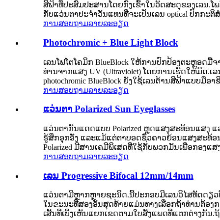
ສີຟ້າທີ່ປະສົມປະສານໂດຍກົງເຂົ້າໃນວັດສະດຸຂອງເລນ.ໂພລີເ
ກັບແວ່ນຕາປະຈໍາວັນແທນທີ່ຈະເປັນເລນ optical ປົກກະຕິ
ການສອບຖາມ
ລາຍລະອຽດ
Photochromic + Blue Light Block
ເລນໂຟໂຕໂຄມິກ BlueBlock ໃຫ້ການປົກປ້ອງຕະຫຼອດມື້ຈາ
ທ່ານຈາກແສງ UV (Ultraviolet) ໂດຍການເຮັດໃຫ້ມືດ
photochromic BlueBlock ຍັງໃຊ້ເລນຕ້ານສີຟ້າແບບມືອາຊີບ
ການສອບຖາມ
ລາຍລະອຽດ
ແວ່ນຕາ Polarized Sun Eyeglasses
ແວ່ນຕາກັນແດດແບບ Polarized ຫຼຸດແສງສະທ້ອນແສງ ແລະກ
ຮູ້ສຶກອຸກອັ່ງ ແລະແມ້ແຕ່ຕາບອດຊົ່ວຄາວຍ້ອນແສງສະທ້
Polarized ມີສານເຄມີພິເສດທີ່ໃຊ້ກັບພວກມັນເພື່ອກອ
ການສອບຖາມ
ລາຍລະອຽດ
ເລນ Progressive Bifocal 12mm/14mm
ແວ່ນຕາມີຫຼາກຫຼາຍຊະນິດ.ນີ້ປະກອບມີເລນວິໄສທັດດຽວທີ່ມີ
ໃນຂະນະທີ່ສອງອັນສຸດທ້າຍແມ່ນທາງເລືອກຖ້າທ່ານຕ້ອງກ
ເສັ້ນທີ່ເບິ່ງເຫັນແຍກເຂດຕາມໃບສັ່ງແພດທີ່ແຕກຕ່າງກັນ.ຖ້າ