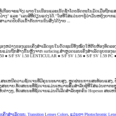
ຼືເກືອບຈະແຈ້ງ) ພາຍໃນເຮືອນແລະເຮັດຊ້ໍາໂດຍອັດຕະໂນມັດເມື່ອຖືກແສງແ
" ແລະ "ເລນສີທີ່ປ່ຽນແປງໄດ້."ໃຜທີ່ໃສ່ແວ່ນຕາຮູ້ວ່າມັນຫຍຸ້ງຍ
າດປັບຕົວເຂົ້າກັບການຂົນສົ່ງໄດ້ງ່າຍ ...
ວ່າງຂອງເລນເຄິ່ງສຳເລັດຮູບໃນດັດຊະນີທັງໝົດໃຫ້ກັບຫ້ອງທົດລອງ Rx 
່ນຖືກສ້າງຂຶ້ນຫຼັງຈາກ surfacing.ສຳຫຼວດເລນເຄິ່ງສຳເລັດຮູບຂອງພວກ
 1.50 ● S/F SV 1.50 LENTICULAR ● S/F SV 1.56 ● S/F SV 1.59 PC ● 
ກຕ້ອງ.ສະເຫນີຄວາມຊັດເຈນທີ່ມີຄຸນນະພາບສູງ, ຫຼຸດຜ່ອນການສະທ້ອນແສງ,
ບາຍ.ທັດສະນະທີ່ຊັດເຈນແມ່ນເຫມາະສົມສໍາລັບຜູ້ທີ່ໃສ່ແວ່ນຕາຕະຫຼອດມື້
່າງໆ, ທັດສະນະທີ່ຊັດເຈນແມ່ນດີເລີດສໍາລັບທຸກຄົນ Hopesun ສະເຫນີຫນ
ເຄິ່ງສໍາເລັດຮູບ
,
Transition Lenses Colors
,
ແວ່ນຕາ Photochromic Lens