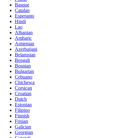
Basque
Catalan
Esperanto
Hindi
Lao
Albanian
Amharic
Armenian
Azerbaijani
Belarusian
Bengali
Bosnian
Bulgarian
Cebuano
Chichewa
Corsican
Croatian
Dutch
Estonian
Filipino
Finnish
Frisian
Galician
Georgian
Gujarati