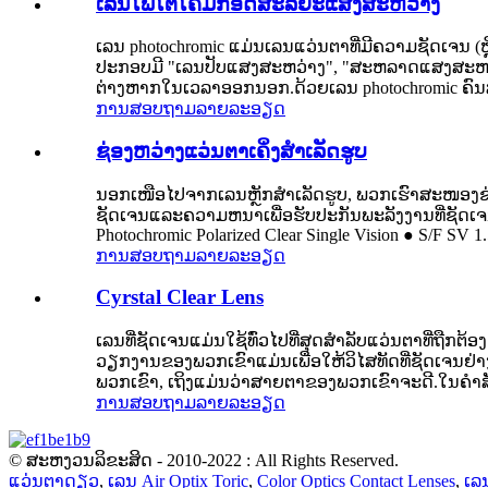
ເລນໂຟໂຕໂຄມິກອັດສະລິຍະແສງສະຫວ່າງ
ເລນ photochromic ແມ່ນເລນແວ່ນຕາທີ່ມີຄວາມຊັດເຈນ (ຫ
ປະກອບມີ "ເລນປັບແສງສະຫວ່າງ", "ສະຫລາດແສງສະຫວ່າງ
ຕ່າງຫາກໃນເວລາອອກນອກ.ດ້ວຍເລນ photochromic ຄົນສາມ
ການສອບຖາມ
ລາຍລະອຽດ
ຊ່ອງຫວ່າງແວ່ນຕາເຄິ່ງສໍາເລັດຮູບ
ນອກເໜືອໄປຈາກເລນຫຼັກສຳເລັດຮູບ, ພວກເຮົາສະໜອງຊ່ອງຫ
ຊັດເຈນແລະຄວາມຫນາເພື່ອຮັບປະກັນພະລັງງານທີ່ຊັດເຈນແມ
Photochromic Polarized Clear Single Vision ● S/F SV
ການສອບຖາມ
ລາຍລະອຽດ
Cyrstal Clear Lens
ເລນທີ່ຊັດເຈນແມ່ນໃຊ້ທົ່ວໄປທີ່ສຸດສໍາລັບແວ່ນຕາທີ່ຖື
ວຽກງານຂອງພວກເຂົາແມ່ນເພື່ອໃຫ້ວິໄສທັດທີ່ຊັດເຈນຢ່າງສະ
ພວກເຂົາ, ເຖິງແມ່ນວ່າສາຍຕາຂອງພວກເຂົາຈະດີ.ໃນຄໍາສັບຕ
ການສອບຖາມ
ລາຍລະອຽດ
© ສະຫງວນລິຂະສິດ - 2010-2022 : All Rights Reserved.
ແວ່ນຕາດຽວ
,
ເລນ Air Optix Toric
,
Color Optics Contact Lenses
,
ເລນ