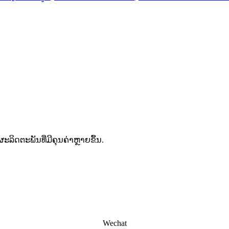
ິດຕະພັນທີ່ມີຄຸນຄ່າຫຼາຍຂຶ້ນ.
Wechat