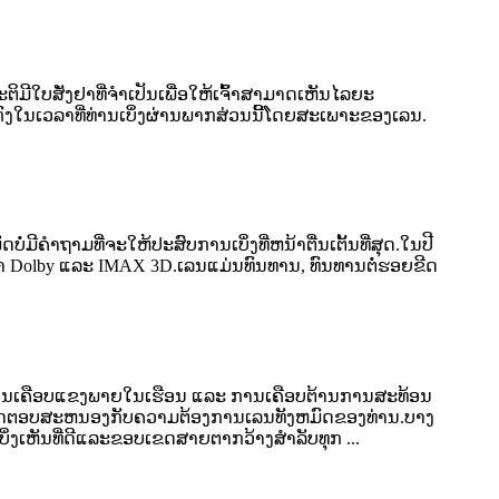
ະຕິມີໃບສັ່ງຢາທີ່ຈຳເປັນເພື່ອໃຫ້ເຈົ້າສາມາດເຫັນໄລຍະ
ກົງໃນເວລາທີ່ທ່ານເບິ່ງຜ່ານພາກສ່ວນນີ້ໂດຍສະເພາະຂອງເລນ.
ຖາມ​ທີ່​ຈະ​ໃຫ້​ປະ​ສົບ​ການ​ເບິ່ງ​ທີ່​ຫນ້າ​ຕື່ນ​ເຕັ້ນ​ທີ່​ສຸດ​.ໃນປີ
ເງົາ Dolby ແລະ IMAX 3D.ເລນແມ່ນທົນທານ, ທົນທານຕໍ່ຮອຍຂີດ
ັບການເຄືອບແຂງພາຍໃນເຮືອນ ແລະ ການເຄືອບຕ້ານການສະທ້ອນ
ຕອບ​ສະ​ຫນອງ​ກັບ​ຄວາມ​ຕ້ອງ​ການ​ເລນ​ທັງ​ຫມົດ​ຂອງ​ທ່ານ​.ບາງ
ງເຫັນທີ່ດີແລະຂອບເຂດສາຍຕາກວ້າງສໍາລັບທຸກ ...