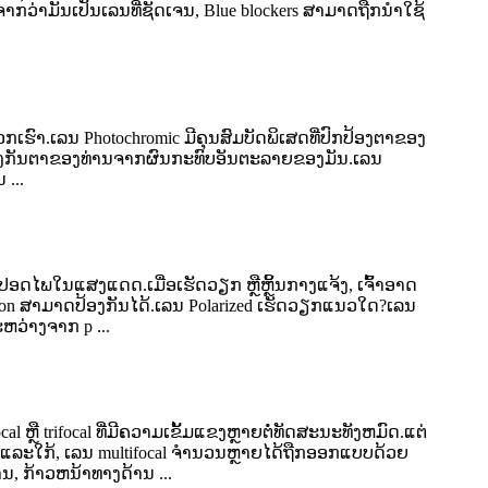
ຈາກວ່າມັນເປັນເລນທີ່ຊັດເຈນ, Blue blockers ສາມາດຖືກນໍາໃຊ້
ຮົາ.ເລນ Photochromic ມີຄຸນສົມບັດພິເສດທີ່ປົກປ້ອງຕາຂອງ
້ອງກັນຕາຂອງທ່ານຈາກຜົນກະທົບອັນຕະລາຍຂອງມັນ.ເລນ
 ...
ອດໄພໃນແສງແດດ.ເມື່ອເຮັດວຽກ ຫຼືຫຼິ້ນກາງແຈ້ງ, ເຈົ້າອາດ
ion ສາມາດປ້ອງກັນໄດ້.ເລນ Polarized ເຮັດວຽກແນວໃດ?ເລນ
ຫວ່າງຈາກ p ...
ຫຼື trifocal ທີ່ມີຄວາມເຂັ້ມແຂງຫຼາຍຕໍ່ທັດສະນະທັງຫມົດ.ແຕ່
ແລະໃກ້, ເລນ multifocal ຈໍານວນຫຼາຍໄດ້ຖືກອອກແບບດ້ວຍ
່ານ, ກ້າວຫນ້າທາງດ້ານ ...