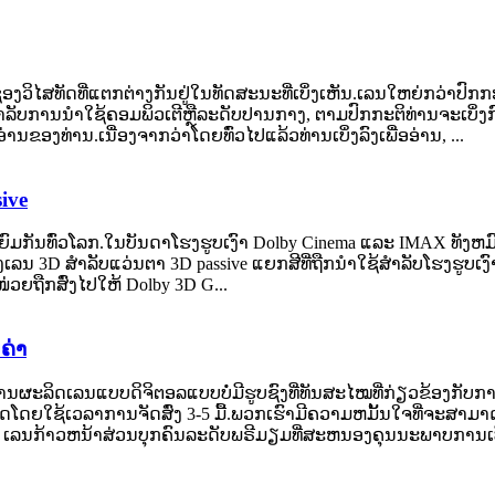
່ອງວິໄສທັດທີ່ແຕກຕ່າງກັນຢູ່ໃນທັດສະນະທີ່ເບິ່ງເຫັນ.ເລນໃຫຍ່ກວ່າປົກກ
ໍາລັບການນໍາໃຊ້ຄອມພິວເຕີຫຼືລະດັບປານກາງ, ຕາມປົກກະຕິທ່ານຈະເບິ່ງ
ອ່ານຂອງທ່ານ.ເນື່ອງຈາກວ່າໂດຍທົ່ວໄປແລ້ວທ່ານເບິ່ງລົງເພື່ອອ່ານ, ...
ive
ທົ່ວໂລກ.ໃນ​ບັນ​ດາ​ໂຮງ​ຮູບ​ເງົາ Dolby Cinema ແລະ IMAX ທັງ​ຫມົດ​ບໍ່​ມີ​ຄໍາ​
ເລນ 3D ສໍາລັບແວ່ນຕາ 3D passive ແຍກສີທີ່ຖືກນໍາໃຊ້ສໍາລັບໂຮງຮູບ
​ຖືກ​ສົ່ງ​ໄປ​ໃຫ້ Dolby 3D G...
ຄ່າ
ານຜະລິດເລນແບບດິຈິຕອລແບບບໍ່ມີຮູບຊົງທີ່ທັນສະໄໝທີ່ກ່ຽວຂ້ອງກ
ຊ້ເວລາການຈັດສົ່ງ 3-5 ມື້.ພວກ​ເຮົາ​ມີ​ຄວາມ​ຫມັ້ນ​ໃຈ​ທີ່​ຈະ​ສາ​ມາດ​
 ເລນກ້າວຫນ້າສ່ວນບຸກຄົນລະດັບພຣີມຽມທີ່ສະຫນອງຄຸນນະພາບການເບິ່