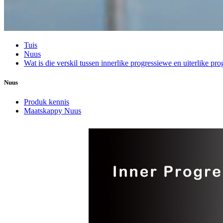
Tuis
Nuus
Wat is die verskil tussen innerlike progressiewe en uiterlike pr
Nuus
Produk kennis
Maatskappy Nuus