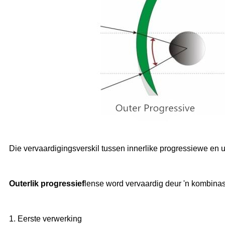
Die vervaardigingsverskil tussen innerlike progressiewe en u
O
uterlik progressief
lense word vervaardig deur 'n kombina
1. Eerste verwerking