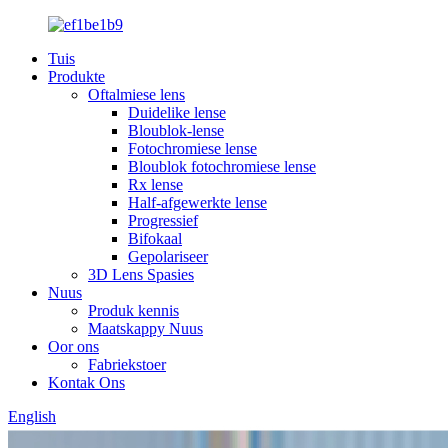
Tuis
Produkte
Oftalmiese lens
Duidelike lense
Bloublok-lense
Fotochromiese lense
Bloublok fotochromiese lense
Rx lense
Half-afgewerkte lense
Progressief
Bifokaal
Gepolariseer
3D Lens Spasies
Nuus
Produk kennis
Maatskappy Nuus
Oor ons
Fabriekstoer
Kontak Ons
English