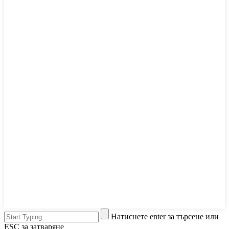
Натиснете enter за търсене или
ESC за затваряне