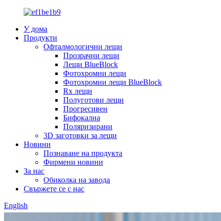
У дома
Продукти
Офталмологични лещи
Прозрачни лещи
Лещи BlueBlock
Фотохромни лещи
Фотохромни лещи BlueBlock
Rx лещи
Полуготови лещи
Прогресивен
Бифокална
Поляризирани
3D заготовки за лещи
Новини
Познаване на продукта
Фирмени новини
За нас
Обиколка на завода
Свържете се с нас
English