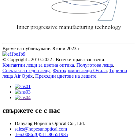
Време на публикуване: 8 юни 2023 г
© Copyright - 2010-2022 : Всички права запазени.
Контактни лещи за цветна оптика
,
Полуготова леща
,
Спектакъл с една леща
,
Фотохромни лещи Очила
,
Торична
леща Air Optix
,
Преходни цветове на лещите
,
свържете се с нас
Danyang Hopesun Optical Co., Ltd.
sales@hopesunoptical.com
Тел:0086-(0)511-86551985