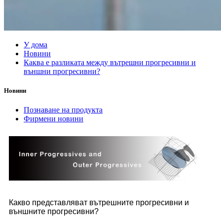
У дома
Новини
Каква е разликата между вътрешни прогресивни и
външни прогресивни?
Новини
Познаване на продукта
Фирмени новини
Какво представляват вътрешните прогресивни и
външните прогресивни?