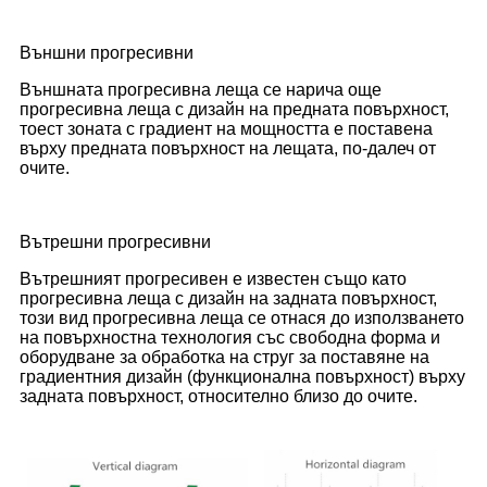
Външни прогресивни
Външната прогресивна леща се нарича още
прогресивна леща с дизайн на предната повърхност,
тоест зоната с градиент на мощността е поставена
върху предната повърхност на лещата, по-далеч от
очите.
Вътрешни прогресивни
Вътрешният прогресивен е известен също като
прогресивна леща с дизайн на задната повърхност,
този вид прогресивна леща се отнася до използването
на повърхностна технология със свободна форма и
оборудване за обработка на струг за поставяне на
градиентния дизайн (функционална повърхност) върху
задната повърхност, относително близо до очите.