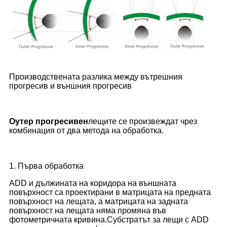
Производствената разлика между вътрешния
прогресив и външния прогресив
O
утер прогресивен
лещите се произвеждат чрез
комбинация от два метода на обработка.
1. Първа обработка
ADD и дължината на коридора на външната
повърхност са проектирани в матрицата на предната
повърхност на лещата, а матрицата на задната
повърхност на лещата няма промяна във
фотометричната кривина.Субстратът за лещи с ADD