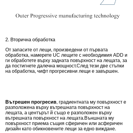
2. Вторична обработка
От запасите от лещи, произведени от първата
обработка, намерете UC лещите с необходимия ADD и
ги обработете върху задната повърхност на лещата, за
да постигнете далечна мощност.След тези две стъпки
на обработка, чифт прогресивни лещи е завършен.
Вътрешен прогресив
, градиентната му повърхност е
разположена върху вътрешната повърхност на
лещата, а центърът й също е разположен върху
вътрешната повърхност на лещата.Външната му
повърхност приема същия сферичен или асферичен
дизайн като обикновените лещи за едно виждане.