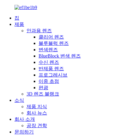
집
제품
안과용 렌즈
클리어 렌즈
블루블럭 렌즈
변색렌즈
BlueBlock 변색 렌즈
수신 렌즈
반제품 렌즈
프로그레시브
이중 초점
편광
3D 렌즈 블랭크
소식
제품 지식
회사 뉴스
회사 소개
공장 견학
문의하기