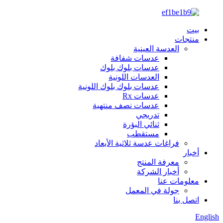
بيت
منتجات
العدسة العينية
عدسات شفافة
عدسات بلوك بلوك
العدسات اللونية
عدسات بلوك بلوك اللونية
عدسات Rx
عدسات نصف منتهية
تدريجي
ثنائي البؤرة
مستقطب
فراغات عدسة ثلاثية الأبعاد
أخبار
معرفة المنتج
أخبار الشركة
معلومات عنا
جولة في المعمل
اتصل بنا
English