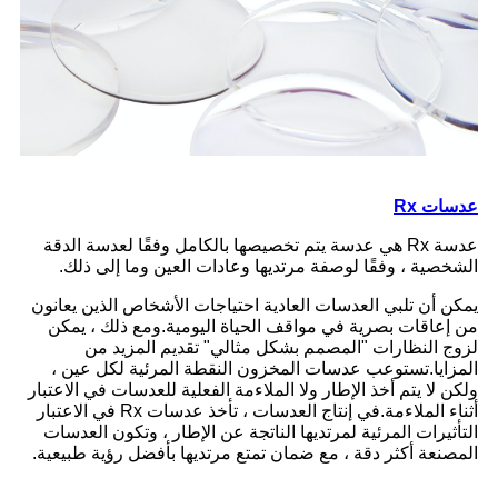
عدسات Rx
عدسة Rx هي عدسة يتم تخصيصها بالكامل وفقًا لعدسة الدقة
الشخصية ، وفقًا لوصفة مرتديها وعادات العين وما إلى ذلك.
يمكن أن تلبي العدسات العادية احتياجات الأشخاص الذين يعانون
من إعاقات بصرية في مواقف الحياة اليومية.ومع ذلك ، يمكن
لزوج النظارات "المصمم بشكل مثالي" تقديم المزيد من
المزايا.تستوعب عدسات المخزون النقطة المرئية لكل عين ،
ولكن لا يتم أخذ الإطار ولا الملاءمة الفعلية للعدسات في الاعتبار
أثناء الملاءمة.في إنتاج العدسات ، تأخذ عدسات Rx في الاعتبار
التأثيرات المرئية لمرتديها الناتجة عن الإطار ، وتكون العدسات
المصنعة أكثر دقة ، مع ضمان تمتع مرتديها بأفضل رؤية طبيعية.