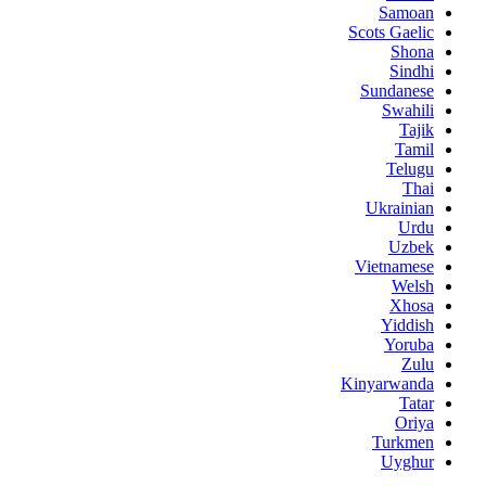
Samoan
Scots Gaelic
Shona
Sindhi
Sundanese
Swahili
Tajik
Tamil
Telugu
Thai
Ukrainian
Urdu
Uzbek
Vietnamese
Welsh
Xhosa
Yiddish
Yoruba
Zulu
Kinyarwanda
Tatar
Oriya
Turkmen
Uyghur