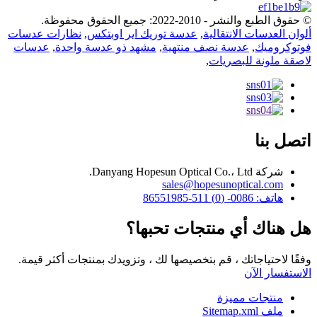
© حقوق الطبع والنشر - 2010-2022: جميع الحقوق محفوظة.
ألوان العدسات الانتقالية
,
عدسة توريك اير اوبتكس
,
نظارات عدسات
فوتوكروميك
,
عدسة نصف منتهية
,
مشهد ذو عدسة واحدة
,
عدسات
لاصقة ملونة للبصريات
,
اتصل بنا
شركة Danyang Hopesun Optical Co.، Ltd.
sales@hopesunoptical.com
هاتف: 0086- (0) 511-86551985
هل هناك أي منتجات تحبها؟
وفقًا لاحتياجاتك ، قم بتخصيصها لك ، وتزويدك بمنتجات أكثر قيمة.
الاستفسار الآن
منتجات مميزة
ملف Sitemap.xml