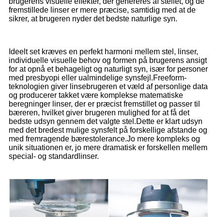
brugerens visuelle effekter, der genereres af stellet, og de
fremstillede linser er mere præcise, samtidig med at de
sikrer, at brugeren nyder det bedste naturlige syn.
Ideelt set kræves en perfekt harmoni mellem stel, linser,
individuelle visuelle behov og formen på brugerens ansigt
for at opnå et behageligt og naturligt syn, især for personer
med presbyopi eller ualmindelige synsfejl.Freeform-
teknologien giver linsebrugeren et væld af personlige data
og producerer takket være komplekse matematiske
beregninger linser, der er præcist fremstillet og passer til
bæreren, hvilket giver brugeren mulighed for at få det
bedste udsyn gennem det valgte stel.Dette er klart udsyn
med det bredest mulige synsfelt på forskellige afstande og
med fremragende bærestolerance.Jo mere kompleks og
unik situationen er, jo mere dramatisk er forskellen mellem
special- og standardlinser.