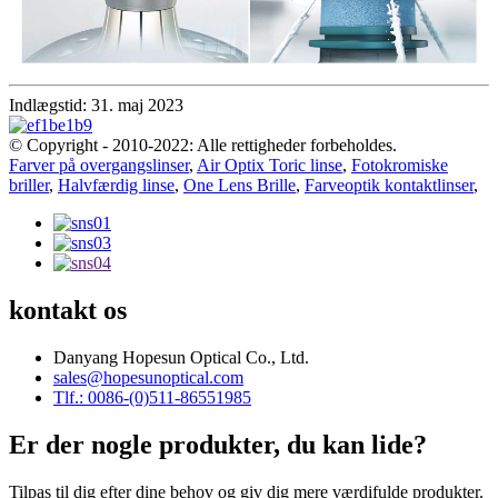
Indlægstid: 31. maj 2023
© Copyright - 2010-2022: Alle rettigheder forbeholdes.
Farver på overgangslinser
,
Air Optix Toric linse
,
Fotokromiske
briller
,
Halvfærdig linse
,
One Lens Brille
,
Farveoptik kontaktlinser
,
kontakt os
Danyang Hopesun Optical Co., Ltd.
sales@hopesunoptical.com
Tlf.: 0086-(0)511-86551985
Er der nogle produkter, du kan lide?
Tilpas til dig efter dine behov og giv dig mere værdifulde produkter.