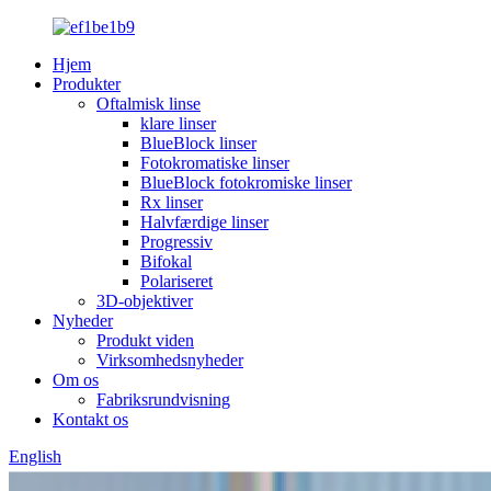
Hjem
Produkter
Oftalmisk linse
klare linser
BlueBlock linser
Fotokromatiske linser
BlueBlock fotokromiske linser
Rx linser
Halvfærdige linser
Progressiv
Bifokal
Polariseret
3D-objektiver
Nyheder
Produkt viden
Virksomhedsnyheder
Om os
Fabriksrundvisning
Kontakt os
English