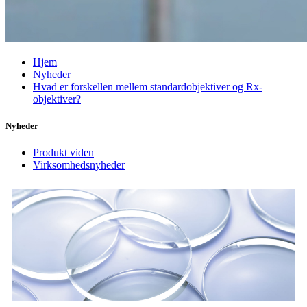
Hjem
Nyheder
Hvad er forskellen mellem standardobjektiver og Rx-
objektiver?
Nyheder
Produkt viden
Virksomhedsnyheder