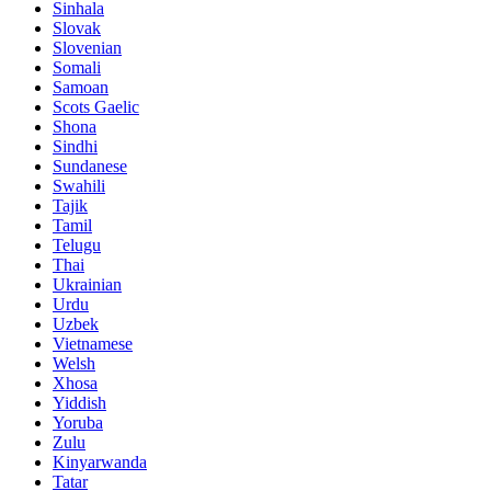
Sinhala
Slovak
Slovenian
Somali
Samoan
Scots Gaelic
Shona
Sindhi
Sundanese
Swahili
Tajik
Tamil
Telugu
Thai
Ukrainian
Urdu
Uzbek
Vietnamese
Welsh
Xhosa
Yiddish
Yoruba
Zulu
Kinyarwanda
Tatar