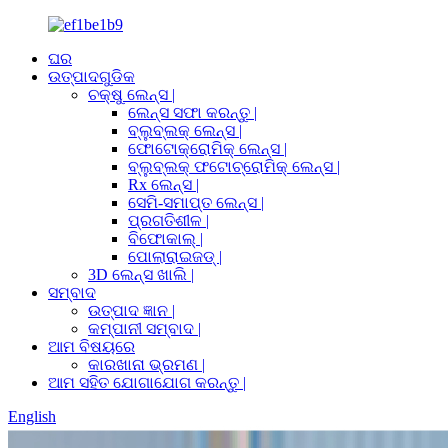
ଘର
ଉତ୍ପାଦଗୁଡିକ
ଚକ୍ଷୁ ଲେନ୍ସ |
ଲେନ୍ସ ସଫା କରନ୍ତୁ |
ବ୍ଲୁବ୍ଲକ୍ ଲେନ୍ସ |
ଫୋଟୋକ୍ରୋମିକ୍ ଲେନ୍ସ |
ବ୍ଲୁବ୍ଲକ୍ ଫଟୋଚ୍ରୋମିକ୍ ଲେନ୍ସ |
Rx ଲେନ୍ସ |
ସେମି-ସମାପ୍ତ ଲେନ୍ସ |
ପ୍ରଗତିଶୀଳ |
ବିଫୋକାଲ୍ |
ପୋଲାରାଇଜଡ୍ |
3D ଲେନ୍ସ ଖାଲି |
ସମ୍ବାଦ
ଉତ୍ପାଦ ଜ୍ଞାନ |
କମ୍ପାନୀ ସମ୍ବାଦ |
ଆମ ବିଷୟରେ
କାରଖାନା ଭ୍ରମଣ |
ଆମ ସହିତ ଯୋଗାଯୋଗ କରନ୍ତୁ |
English