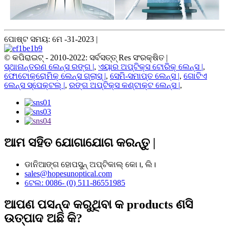
ପୋଷ୍ଟ ସମୟ: ମେ -31-2023 |
© କପିରାଇଟ୍ - 2010-2022: ସର୍ବସତ୍ତ୍ Res ସଂରକ୍ଷିତ |
ସ୍ଥାନାନ୍ତରଣ ଲେନ୍ସ ରଙ୍ଗ |
,
ଏୟାର ଅପ୍ଟିକ୍ସ ଟୋରିକ୍ ​​ଲେନ୍ସ |
,
ଫୋଟୋକ୍ରୋମିକ୍ ଲେନ୍ସ ଗ୍ଲାସ୍ |
,
ସେମି-ସମାପ୍ତ ଲେନ୍ସ |
,
ଗୋଟିଏ
ଲେନ୍ସ ସ୍ପେକ୍ଟଲ୍ |
,
ରଙ୍ଗ ଅପ୍ଟିକ୍ସ କଣ୍ଟାକ୍ଟ ଲେନ୍ସ |
,
ଆମ ସହିତ ଯୋଗାଯୋଗ କରନ୍ତୁ |
ଡାନିଆଙ୍ଗ ହୋପସୁନ୍ ଅପ୍ଟିକାଲ୍ କୋ।, ଲି।
sales@hopesunoptical.com
ଟେଲ: 0086- (0) 511-86551985
ଆପଣ ପସନ୍ଦ କରୁଥିବା କ products ଣସି
ଉତ୍ପାଦ ଅଛି କି?