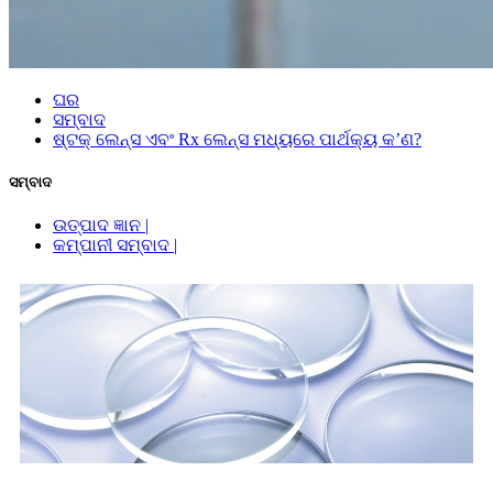
ଘର
ସମ୍ବାଦ
ଷ୍ଟକ୍ ଲେନ୍ସ ଏବଂ Rx ଲେନ୍ସ ମଧ୍ୟରେ ପାର୍ଥକ୍ୟ କ’ଣ?
ସମ୍ବାଦ
ଉତ୍ପାଦ ଜ୍ଞାନ |
କମ୍ପାନୀ ସମ୍ବାଦ |