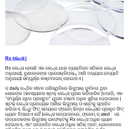
Rx ଲେନ୍ସ |
Rx ଲେନ୍ସ ହେଉଛି ଏକ ଲେନ୍ସ ଯାହା ବ୍ୟକ୍ତିଗତ ସଠିକତା ଲେନ୍ସ
ଅନୁଯାୟୀ, ବୁଣାକାରଙ୍କ ପ୍ରେସକ୍ରିପସନ୍, ଆଖି ଅଭ୍ୟାସ ଇତ୍ୟାଦି
ଅନୁଯାୟୀ ସମ୍ପୂର୍ଣ୍ଣ କଷ୍ଟମାଇଜ୍ ହୋଇଥାଏ |
ଦ daily ନନ୍ଦିନ ଜୀବନ ପରିସ୍ଥିତିରେ ଭିଜୁଆଲ୍ ଦୁର୍ବଳତା ଥିବା
ଲୋକଙ୍କ ଆବଶ୍ୟକତା ଷ୍ଟକ୍ ଲେନ୍ସ ପୂରଣ କରିପାରିବ |ତଥାପି, ଏକ
"ସଂପୂର୍ଣ୍ଣ ରୂପେ ପ୍ରସ୍ତୁତ" ଯୁଗଳ ଚଷମା ଅଧିକ ସୁବିଧା ଦେଇପାରେ |
ଷ୍ଟକ୍ ଲେନ୍ସ ପ୍ରତ୍ୟେକ ଆଖିର ଭିଜୁଆଲ୍ ପଏଣ୍ଟକୁ ସ୍ଥାନିତ
କରିଥାଏ, କିନ୍ତୁ ଫିଟ୍ ସମୟରେ ଫ୍ରେମ୍ କିମ୍ବା ଲେନ୍ସର ପ୍ରକୃତ ଫିଟ୍
ଧ୍ୟାନ ଦିଆଯାଏ ନାହିଁ |ଲେନ୍ସ ଉତ୍ପାଦନରେ, ଫ୍ରେମ୍ ଦ୍ ated ାରା
ଉତ୍ପାଦକଙ୍କ ଭିଜୁଆଲ୍ ଇଫେକ୍ଟକୁ Rx ଲେନ୍ସ ଅଧିକ ଧ୍ୟାନ
ଦେଇଥାଏ, ଏବଂ ଉତ୍ପାଦିତ ଲେନ୍ସ ଅଧିକ ସଠିକ୍ ଅଟେ, ଯେତେବେଳେ