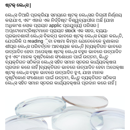
ଷ୍ଟକ୍ ଲେନ୍ସ |
ଲେନ୍ସ ତିଆରି ପ୍ରକ୍ରିୟା ସମୟରେ ଷ୍ଟକ୍ ଲେନ୍ସର ଡିଗ୍ରୀ ନିର୍ଣ୍ଣୟ
କରାଯାଏ, ଏବଂ ଏହାର ଏକ ନିର୍ଦ୍ଦିଷ୍ଟ ବିଶ୍ୱବ୍ୟାପୀତା ଅଛି (ଯାହା
ଅଧିକାଂଶ ଲୋକ ପ୍ରାୟତ applic ପ୍ରଯୁଜ୍ୟ) ପରିସର |
ଅପ୍ଟୋମେଟ୍ରିଷ୍ଟମାନେ ପ୍ରାୟତ stock ଏକ ସହଜ, ବ୍ୟୟ-
ପ୍ରଭାବଶାଳୀ ଲେନ୍ସ ବିକଳ୍ପ ଭାବରେ ଷ୍ଟକ୍ ଲେନ୍ସ ଚୟନ କରନ୍ତି,
ଯେପରିକି ପ reading ଼ିବା ଚଷମା କିମ୍ବା ଯେତେବେଳେ ବୁଣାକାର
ଶୀଘ୍ର ଲେନ୍ସ ପରିବର୍ତ୍ତନ ଆବଶ୍ୟକ କରନ୍ତି |ବ୍ୟକ୍ତିଗତ ଭାବରେ
ଉତ୍ପାଦିତ ହେବା ଅପେକ୍ଷା ଷ୍ଟକ୍ ଲେନ୍ସ ବହୁଳ ଭାବରେ ଉତ୍ପାଦିତ
ହୁଏ ଏବଂ ମାନକ ଦୃଷ୍ଟିକୋଣ ସଂଶୋଧନ ପାଇଁ ଉତ୍ତମ, କିନ୍ତୁ
ବ୍ୟକ୍ତିଗତ ସଠିକତା ଲେନ୍ସ ସହିତ ସମାନ ସ୍ତରର କାର୍ଯ୍ୟଦକ୍ଷତା
ପ୍ରଦାନ କରେ ନାହିଁ |ବ୍ୟକ୍ତିଗତ ଭାବରେ ଉତ୍ପାଦିତ ହେବା ଅପେକ୍ଷା
ଷ୍ଟକ୍ ଲେନ୍ସ ବହୁଳ ଭାବରେ ଉତ୍ପାଦିତ ହୁଏ, ଯାହା ମାନକ
ଦୃଷ୍ଟିକୋଣ ସଂଶୋଧନ ପାଇଁ ଉତ୍ତମ, କିନ୍ତୁ ବ୍ୟକ୍ତିଗତ ସଠିକତା
ଲେନ୍ସ ସହିତ ସମାନ ସ୍ତରର କାର୍ଯ୍ୟଦକ୍ଷତା ପ୍ରଦାନ କରେ ନାହିଁ |