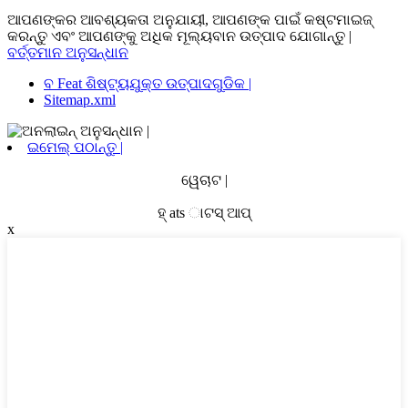
ଆପଣଙ୍କର ଆବଶ୍ୟକତା ଅନୁଯାୟୀ, ଆପଣଙ୍କ ପାଇଁ କଷ୍ଟମାଇଜ୍
କରନ୍ତୁ ଏବଂ ଆପଣଙ୍କୁ ଅଧିକ ମୂଲ୍ୟବାନ ଉତ୍ପାଦ ଯୋଗାନ୍ତୁ |
ବର୍ତ୍ତମାନ ଅନୁସନ୍ଧାନ
ବ Feat ଶିଷ୍ଟ୍ୟଯୁକ୍ତ ଉତ୍ପାଦଗୁଡିକ |
Sitemap.xml
ଇମେଲ୍ ପଠାନ୍ତୁ |
ୱେଚାଟ |
ହ୍ ats ାଟସ୍ ଆପ୍
x