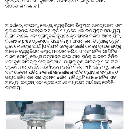
ସୁନିଶ୍ଚିତ କରେ ଯେ ବୁଣାକାର ସର୍ବୋତ୍ତମ ପ୍ରାକୃତିକ ଦର୍ଶନ
ଉପଭୋଗ କରନ୍ତି |
ଆଦର୍ଶରେ, ଫ୍ରେମ୍, ଲେନ୍ସ, ବ୍ୟକ୍ତିଗତ ଭିଜୁଆଲ୍ ଆବଶ୍ୟକତା ଏବଂ
ବୁଣାକାରଙ୍କ ଚେହେରାର ଆକୃତି ମଧ୍ୟରେ ଏକ ଉପଯୁକ୍ତ ସମନ୍ୱୟ,
ଆରାମଦାୟକ ଏବଂ ପ୍ରାକୃତିକ ଦୃଷ୍ଟିଶକ୍ତି ହାସଲ କରିବା ଆବଶ୍ୟକ,
ବିଶେଷତ pres ପ୍ରେସବୋପିୟା କିମ୍ବା ଅସାଧାରଣ ଭିଜୁଆଲ୍ ତ୍ରୁଟି
ଥିବା ଲୋକଙ୍କ ପାଇଁ |ଫ୍ରିଫର୍ମ ଟେକ୍ନୋଲୋଜି ଲେନ୍ସ ବୁଣାକାରଙ୍କୁ
ଅନେକ ବ୍ୟକ୍ତିଗତ ତଥ୍ୟ ପ୍ରଦାନ କରିଥାଏ ଏବଂ ଜଟିଳ ଗାଣିତିକ
ଗଣନା ଯୋଗୁଁ, ଲେନ୍ସ ଉତ୍ପାଦନ କରେ ଯାହା ସଠିକ୍ ଭାବରେ ନିର୍ମିତ
ଏବଂ ବୁଣାକାରଙ୍କୁ ଫିଟ୍ କରିଥାଏ, ଯାହାକୁ ବୁଣାକାରଙ୍କୁ ମନୋନୀତ
ଫ୍ରେମ୍ ମାଧ୍ୟମରେ ସର୍ବୋତ୍ତମ ଦର୍ଶନ ମିଳିଥାଏ |ବିଭିନ୍ନ ଦୂରତାରେ
ଏବଂ ଉତ୍ତମ ପରିଧାନକାରୀ ସହନଶୀଳତା ସହିତ ବ୍ୟାପକ ସମ୍ଭାବ୍ୟ
ଦୃଶ୍ୟ ସହିତ ଏହା ଏକ ସ୍ପଷ୍ଟ ଦର୍ଶନ |ପରିସ୍ଥିତି ଯେତେ ଜଟିଳ ଏବଂ
ଅନନ୍ୟ, କଷ୍ଟମ୍ ଏବଂ ଷ୍ଟକ୍ ଲେନ୍ସ ମଧ୍ୟରେ ପାର୍ଥକ୍ୟ ସେତିକି
ନାଟକୀୟ |