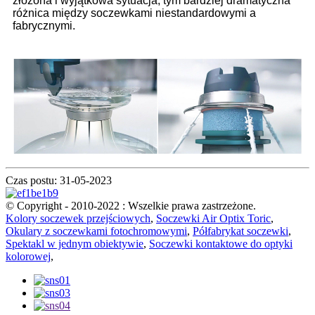
złożona i wyjątkowa sytuacja, tym bardziej dramatyczna
różnica między soczewkami niestandardowymi a
fabrycznymi.
Czas postu: 31-05-2023
© Copyright - 2010-2022 : Wszelkie prawa zastrzeżone.
Kolory soczewek przejściowych
,
Soczewki Air Optix Toric
,
Okulary z soczewkami fotochromowymi
,
Półfabrykat soczewki
,
Spektakl w jednym obiektywie
,
Soczewki kontaktowe do optyki
kolorowej
,