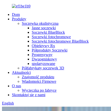
Dom
Produkty
Soczewka okulistyczna
Jasne soczewki
Soczewki BlueBlock
Soczewki fotochromowe
Soczewki fotochromowe BlueBlock
Obiektywy Rx
Półprodukty Soczewki
Progresywny
Dwuogniskowy
spolaryzowane
Półfabrykaty soczewek 3D
Aktualności
Znajomość produktu
Wiadomości Firmowe
O nas
Wycieczka po fabryce
Skontaktuj się z nami
English