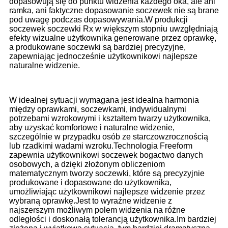
dopasowują się do punktu widzenia każdego oka, ale ani
ramka, ani faktyczne dopasowanie soczewek nie są brane
pod uwagę podczas dopasowywania.W produkcji
soczewek soczewki Rx w większym stopniu uwzględniają
efekty wizualne użytkownika generowane przez oprawkę,
a produkowane soczewki są bardziej precyzyjne,
zapewniając jednocześnie użytkownikowi najlepsze
naturalne widzenie.
W idealnej sytuacji wymagana jest idealna harmonia
między oprawkami, soczewkami, indywidualnymi
potrzebami wzrokowymi i kształtem twarzy użytkownika,
aby uzyskać komfortowe i naturalne widzenie,
szczególnie w przypadku osób ze starczowzrocznością
lub rzadkimi wadami wzroku.Technologia Freeform
zapewnia użytkownikowi soczewek bogactwo danych
osobowych, a dzięki złożonym obliczeniom
matematycznym tworzy soczewki, które są precyzyjnie
produkowane i dopasowane do użytkownika,
umożliwiając użytkownikowi najlepsze widzenie przez
wybraną oprawkę.Jest to wyraźne widzenie z
najszerszym możliwym polem widzenia na różne
odległości i doskonałą tolerancją użytkownika.Im bardziej