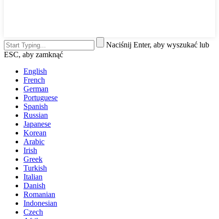
Naciśnij Enter, aby wyszukać lub
ESC, aby zamknąć
English
French
German
Portuguese
Spanish
Russian
Japanese
Korean
Arabic
Irish
Greek
Turkish
Italian
Danish
Romanian
Indonesian
Czech