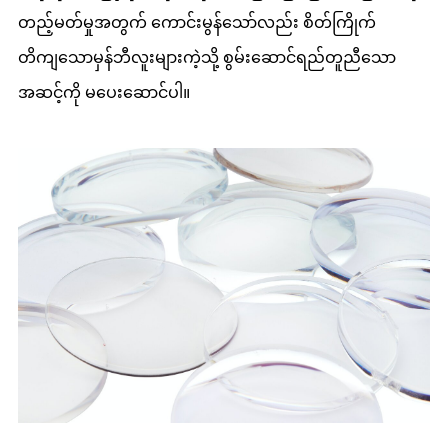
တည့်မတ်မှုအတွက် ကောင်းမွန်သော်လည်း စိတ်ကြိုက်
တိကျသောမှန်ဘီလူးများကဲ့သို့ စွမ်းဆောင်ရည်တူညီသော
အဆင့်ကို မပေးဆောင်ပါ။