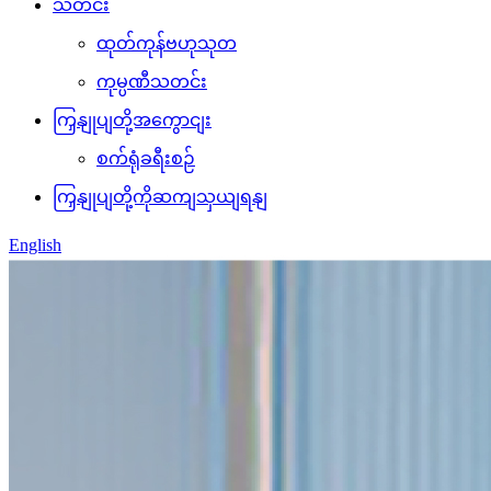
သတင်း
ထုတ်ကုန်ဗဟုသုတ
ကုမ္ပဏီသတင်း
ကြှနျုပျတို့အကွောငျး
စက်ရုံခရီးစဉ်
ကြှနျုပျတို့ကိုဆကျသှယျရနျ
English