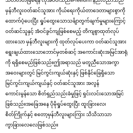
သဟဇာတဖြစ်ရန် လိုအပ်ပါသည်။Freeform နည်းပညာသည်
မှန်ဘီလူးဝတ်ဆင်သူအား ကိုယ်ရေးကိုယ်တာဒေတာများစွာကို
ထောက်ပံ့ပေးပြီး ရှုပ်ထွေးသောသင်္ချာတွက်ချက်မှုများကြောင့်
ဝတ်ဆင်သူနှင့် အံဝင်ခွင်ကျဖြစ်စေမည့် တိကျစွာထုတ်လုပ်
ထားသော မှန်ဘီလူးများကို ထုတ်လုပ်ပေးကာ ဝတ်ဆင်သူအား
ရွေးချယ်ထားသောဘောင်မှတစ်ဆင့် အကောင်းဆုံးအမြင်အာရုံ
ကို ရရှိစေမည်ဖြစ်သည်။ဤအရာသည် မတူညီသောအကွာ
အဝေးများတွင် မြင်ကွင်းကျယ်ဆုံးနှင့် ဖြစ်နိုင်ခြေရှိသော
မြင်ကွင်းကျယ်ကျယ်နှင့် ဝတ်ဆင်သူအား အလွန်
ကောင်းမွန်သော စိတ်ရှည်သည်းခံမှုဖြင့် ရှင်းလင်းသောအမြင်
ဖြစ်သည်။အခြေအနေ ပိုမိုရှုပ်ထွေးပြီး ထူးခြားလေ၊
စိတ်ကြိုက်နှင့် စတော့မှန်ဘီလူးများကြား သိသိသာသာ
ကွာခြားလေလေဖြစ်သည်။