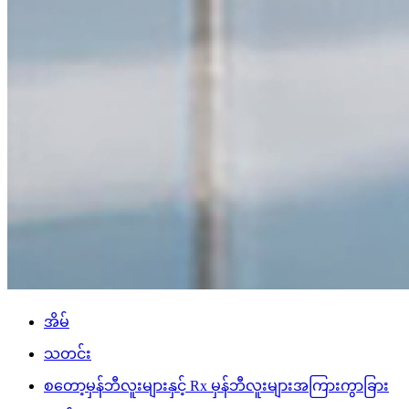
အိမ်
သတင်း
စတော့မှန်ဘီလူးများနှင့် Rx မှန်ဘီလူးများအကြားကွာခြား