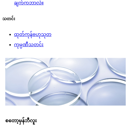
ချက်ကဘာလဲ။
သတင်း
ထုတ်ကုန်ဗဟုသုတ
ကုမ္ပဏီသတင်း
စတော့မှန်ဘီလူး