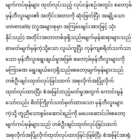
မျက်ကပ်မှန်များ ထုတ်လုပ်သည့် လုပ်ငန်းစဉ်အတွင်း စတော့ခ်
မှန်ဘီလူးများ၏ အတိုင်းအတာကို ဆုံးဖြတ်ပြီး အချို့သော
universality (လူအများစုမှာ အကြမ်းဖျင်းအားဖြင့် သုံး
နိုင်သည်) အတိုင်းအတာတစ်ခုရှိသည်။မျက်မှန်ဆရာများသည်
စာဖတ်မျက်မှန်ကဲ့သို့သော လွယ်ကူပြီး ကုန်ကျစရိတ်သက်သာ
သော မှန်ဘီလူးရွေးချယ်မှုအဖြစ် စတော့ခ်မှန်ဘီလူးများကို
မကြာခဏ ရွေးချယ်လေ့ရှိသည်။စတော့မျက်မှန်များသည်
တစ်ဦးချင်းထုတ်လုပ်ခြင်းထက် အစုလိုက်အပြုံလိုက်
ထုတ်လုပ်ထားပြီး စံအမြင်တည့်မတ်မှုအတွက် ကောင်းမွန်
သော်လည်း စိတ်ကြိုက်သတ်မှတ်ထားသော မှန်ဘီလူးများ
ကဲ့သို့ တူညီသောစွမ်းဆောင်ရည်ကို မပေးဆောင်ပါ။စတော့
မျက်ကပ်မှန်များသည် တစ်ဦးချင်းထုတ်လုပ်ခြင်းထက်
အစုလိုက်အပြုံလိုက်ထုတ်လုပ်ထားခြင်းဖြစ်ပြီး စံအမြင်အာရုံ