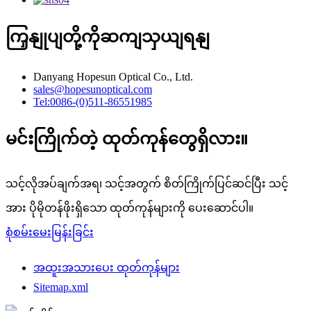
ကြှနျုပျတို့ကိုဆကျသှယျရနျ
Danyang Hopesun Optical Co., Ltd.
sales@hopesunoptical.com
Tel:0086-(0)511-86551985
မင်းကြိုက်တဲ့ ထုတ်ကုန်တွေရှိလား။
သင့်လိုအပ်ချက်အရ၊ သင့်အတွက် စိတ်ကြိုက်ပြင်ဆင်ပြီး သင့်
အား ပိုမိုတန်ဖိုးရှိသော ထုတ်ကုန်များကို ပေးဆောင်ပါ။
စုံစမ်းမေးမြန်းခြင်း
အထူးအသားပေး ထုတ်ကုန်များ
Sitemap.xml