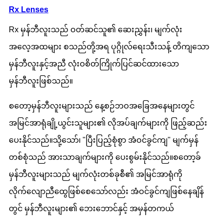
Rx Lenses
Rx မှန်ဘီလူးသည် ဝတ်ဆင်သူ၏ ဆေးညွှန်း၊ မျက်လုံး
အလေ့အထများ စသည်တို့အရ ပုဂ္ဂိုလ်ရေးသီးသန့် တိကျသော
မှန်ဘီလူးနှင့်အညီ လုံးဝစိတ်ကြိုက်ပြင်ဆင်ထားသော
မှန်ဘီလူးဖြစ်သည်။
စတော့မှန်ဘီလူးများသည် နေ့စဉ်ဘဝအခြေအနေများတွင်
အမြင်အာရုံချို့ယွင်းသူများ၏ လိုအပ်ချက်များကို ဖြည့်ဆည်း
ပေးနိုင်သည်။သို့သော်၊ "ပြီးပြည့်စုံစွာ အံဝင်ခွင်ကျ" မျက်မှန်
တစ်စုံသည် အားသာချက်များကို ပေးစွမ်းနိုင်သည်။စတော့ခ်
မှန်ဘီလူးများသည် မျက်လုံးတစ်ခုစီ၏ အမြင်အာရုံကို
လိုက်လျောညီထွေဖြစ်စေသော်လည်း အံဝင်ခွင်ကျဖြစ်နေချိန်
တွင် မှန်ဘီလူးများ၏ ဘေးဘောင်နှင့် အမှန်တကယ်