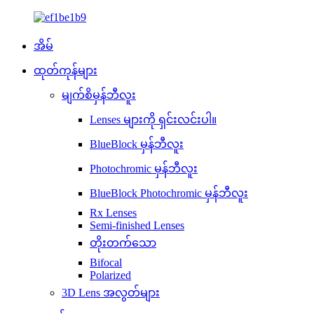
အိမ်
ထုတ်ကုန်များ
မျက်စိမှန်ဘီလူး
Lenses များကို ရှင်းလင်းပါ။
BlueBlock မှန်ဘီလူး
Photochromic မှန်ဘီလူး
BlueBlock Photochromic မှန်ဘီလူး
Rx Lenses
Semi-finished Lenses
တိုးတက်သော
Bifocal
Polarized
3D Lens အလွတ်များ