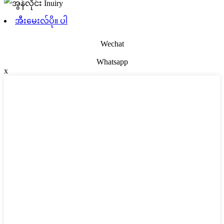
အီးမေးလ်ပို။ ပါ
Wechat
Whatsapp
x