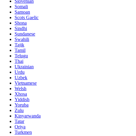
Slovenian
Somali
Samoan
Scots Gaelic
Shona
Sindhi
Sundanese
Swahili
Tajik
Tamil
Telugu
Thai
Ukrainian
Urdu
Uzbek
Vietnamese
Welsh
Xhosa
Yiddish
Yoruba
Zulu
Kinyarwanda
Tatar
Oriya
Turkmen