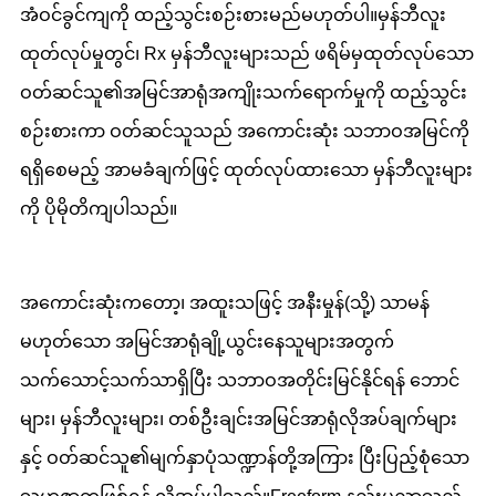
အံဝင်ခွင်ကျကို ထည့်သွင်းစဉ်းစားမည်မဟုတ်ပါ။မှန်ဘီလူး
ထုတ်လုပ်မှုတွင်၊ Rx မှန်ဘီလူးများသည် ဖရိမ်မှထုတ်လုပ်သော
ဝတ်ဆင်သူ၏အမြင်အာရုံအကျိုးသက်ရောက်မှုကို ထည့်သွင်း
စဉ်းစားကာ ဝတ်ဆင်သူသည် အကောင်းဆုံး သဘာဝအမြင်ကို
ရရှိစေမည့် အာမခံချက်ဖြင့် ထုတ်လုပ်ထားသော မှန်ဘီလူးများ
ကို ပိုမိုတိကျပါသည်။
အကောင်းဆုံးကတော့၊ အထူးသဖြင့် အနီးမှုန်(သို့) သာမန်
မဟုတ်သော အမြင်အာရုံချို့ယွင်းနေသူများအတွက်
သက်သောင့်သက်သာရှိပြီး သဘာဝအတိုင်းမြင်နိုင်ရန် ဘောင်
များ၊ မှန်ဘီလူးများ၊ တစ်ဦးချင်းအမြင်အာရုံလိုအပ်ချက်များ
နှင့် ဝတ်ဆင်သူ၏မျက်နှာပုံသဏ္ဍာန်တို့အကြား ပြီးပြည့်စုံသော