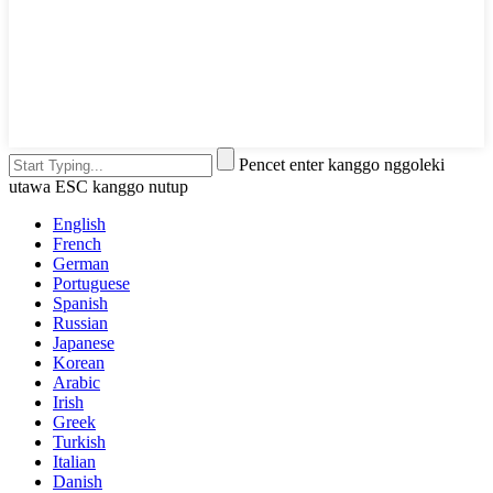
Pencet enter kanggo nggoleki
utawa ESC kanggo nutup
English
French
German
Portuguese
Spanish
Russian
Japanese
Korean
Arabic
Irish
Greek
Turkish
Italian
Danish