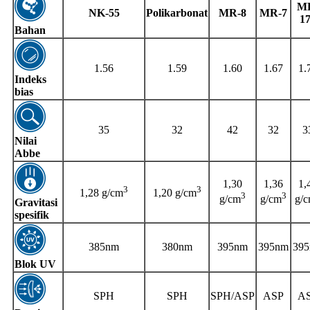
M
NK-55
Polikarbonat
MR-8
MR-7
1
Bahan
1.56
1.59
1.60
1.67
1.
Indeks
bias
35
32
42
32
3
Nilai
Abbe
1,30
1,36
1,
3
3
1,28 g/cm
1,20 g/cm
3
3
g/cm
g/cm
g/
Gravitasi
spesifik
385nm
380nm
395nm
395nm
39
Blok UV
SPH
SPH
SPH/ASP
ASP
A