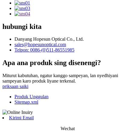
hubungi kita
Danyang Hopesun Optical Co., Ltd.
sales@hopesunoptical.com
Telpon: 0086-(0)511-86551985
Apa ana produk sing disenengi?
Miturut kabutuhan, ngatur kanggo sampeyan, lan nyedhiyani
sampeyan karo produk liyane terkenal.
priksaan saiki
Produk Unggulan
Sitemap.xml
Kirimi Email
Wechat