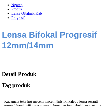
Ngarep
Produk
Lensa Oftalmik Kab
Progresif
Lensa Bifokal Progresif
12mm/14mm
Detail Produk
Tag produk
Kacamata teka ing macem-macem jinis.Iki kalebu lensa sesanti
tunggal kanthi siji daya utawa kekuwatan ing kabeh lensa, utawa