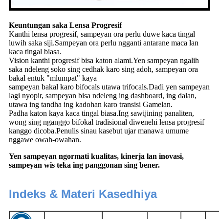
Keuntungan saka Lensa Progresif
Kanthi lensa progresif, sampeyan ora perlu duwe kaca tingal
luwih saka siji.Sampeyan ora perlu ngganti antarane maca lan
kaca tingal biasa.
Vision kanthi progresif bisa katon alami.Yen sampeyan ngalih
saka ndeleng soko sing cedhak karo sing adoh, sampeyan ora
bakal entuk "mlumpat" kaya
sampeyan bakal karo bifocals utawa trifocals.Dadi yen sampeyan
lagi nyopir, sampeyan bisa ndeleng ing dashboard, ing dalan,
utawa ing tandha ing kadohan karo transisi Gamelan.
Padha katon kaya kaca tingal biasa.Ing sawijining panaliten,
wong sing nganggo bifokal tradisional diwenehi lensa progresif
kanggo dicoba.Penulis sinau kasebut ujar manawa umume
nggawe owah-owahan.
Yen sampeyan ngormati kualitas, kinerja lan inovasi,
sampeyan wis teka ing panggonan sing bener.
Indeks & Materi Kasedhiya