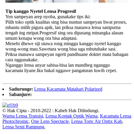
Tip kanggo Nyetel Lensa Progresif
Yen sampeyan arep nyoba, gunakake tips iki:
Pilih toko optik kualitas sing bisa nuntun sampeyan liwat proses,
mbantu milih pigura apik, lan priksa manawa lensa sampurna
tengah ing mripat.Progresif sing ora dipasang minangka alasan
umum kenapa wong ora bisa adaptasi.
Menehi dhewe siji utawa rong minggu kanggo nyetel kanggo
wong-wong mau.Sawetara wong bisa uga mbutuhake sasi.
Priksa manawa sampeyan ngerti pandhuane dokter mata babagan
cara nggunakake.
Nganggo lensa anyar sabisa-bisa lan mandheg nganggo
kacamata liyane.Iku bakal nggawe pangaturan luwih cepet.
Sadurunge:
Lensa Kacamata Matahari Polarized
Sabanjure:
© Hak Cipta - 2010-2022 : Kabeh Hak Dilindungi.
Warna Lensa Transisi
,
Lensa Kontak Optik Warna
,
Kacamata Lensa
Photochromic
,
One Lens Spectacle
,
Lensa Toric Air Optix Kab
,
Lensa Semi Rampung
,