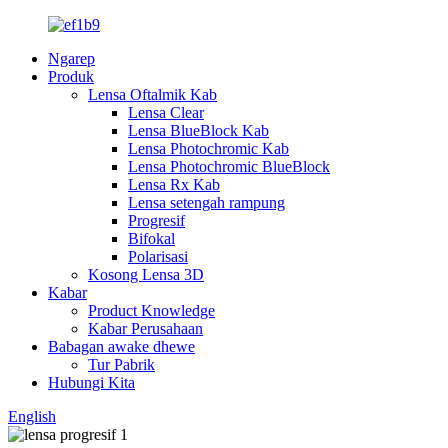
Ngarep
Produk
Lensa Oftalmik Kab
Lensa Clear
Lensa BlueBlock Kab
Lensa Photochromic Kab
Lensa Photochromic BlueBlock
Lensa Rx Kab
Lensa setengah rampung
Progresif
Bifokal
Polarisasi
Kosong Lensa 3D
Kabar
Product Knowledge
Kabar Perusahaan
Babagan awake dhewe
Tur Pabrik
Hubungi Kita
English