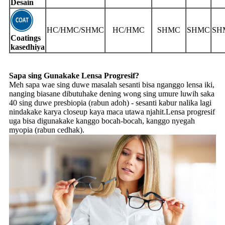
Desain
HC/HMC/SHMC
HC/HMC
SHMC
SHMC
SH
Coatings
kasedhiya
Sapa sing Gunakake Lensa Progresif?
Meh sapa wae sing duwe masalah sesanti bisa nganggo lensa iki,
nanging biasane dibutuhake dening wong sing umure luwih saka
40 sing duwe presbiopia (rabun adoh) - sesanti kabur nalika lagi
nindakake karya closeup kaya maca utawa njahit.Lensa progresif
uga bisa digunakake kanggo bocah-bocah, kanggo nyegah
myopia (rabun cedhak).