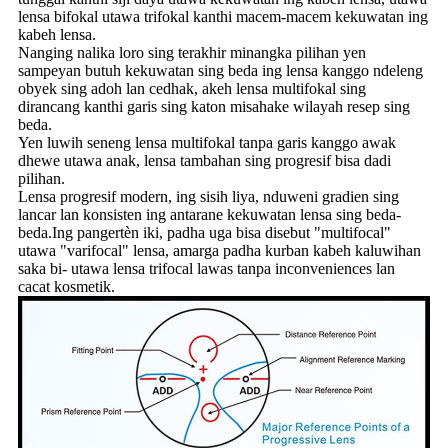
lensa bifokal utawa trifokal kanthi macem-macem kekuwatan ing
kabeh lensa.
Nanging nalika loro sing terakhir minangka pilihan yen
sampeyan butuh kekuwatan sing beda ing lensa kanggo ndeleng
obyek sing adoh lan cedhak, akeh lensa multifokal sing
dirancang kanthi garis sing katon misahake wilayah resep sing
beda.
Yen luwih seneng lensa multifokal tanpa garis kanggo awak
dhewe utawa anak, lensa tambahan sing progresif bisa dadi
pilihan.
Lensa progresif modern, ing sisih liya, nduweni gradien sing
lancar lan konsisten ing antarane kekuwatan lensa sing beda-
beda.Ing pangertèn iki, padha uga bisa disebut "multifocal"
utawa "varifocal" lensa, amarga padha kurban kabeh kaluwihan
saka bi- utawa lensa trifocal lawas tanpa inconveniences lan
cacat kosmetik.